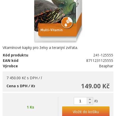
Vitamínové kapky pro želvy a terarijní zvířata.
Kód produktu
241-125555
EAN kód
8711231125555
Výrobce
Beaphar
7 450.00 Kč
s DPH
/ l
149.00 Kč
Cena s DPH
/ Ks
Ks
1 Ks
Vložit do košíku