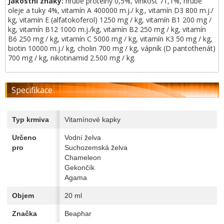
Jakostní znaky:
hrubé proteiny 0,5%, vlhkost 71,1%, hrubé
oleje a tuky 4%, vitamín A 400000 m.j./ kg., vitamín D3 800 m.j./
kg, vitamín E (alfatokoferol) 1250 mg / kg, vitamín B1 200 mg /
kg, vitamín B12 1000 m.j./kg, vitamín B2 250 mg / kg, vitamín
B6 250 mg / kg, vitamín C 5000 mg / kg, vitamín K3 50 mg / kg,
biotin 10000 m.j./ kg, cholin 700 mg / kg, vápník (D pantothenát)
700 mg / kg, nikotinamid 2.500 mg / kg.
Specifikace
Typ krmiva
Vitamínové kapky
Určeno
Vodní želva
pro
Suchozemská želva
Chameleon
Gekončík
Agama
Objem
20 ml
Značka
Beaphar