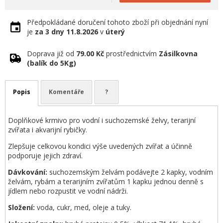
Předpokládané doručení tohoto zboží při objednání nyní
je
za 3 dny
11.8.2026
v
úterý
Doprava již od
79.00 Kč
prostřednictvím
Zásilkovna
(balík do 5Kg)
Popis
Komentáře
?
Doplňkové krmivo pro vodní i suchozemské želvy, terarijní
zvířata i akvarijní rybičky.
Zlepšuje celkovou kondici výše uvedených zvířat a účinně
podporuje jejich zdraví.
Dávkování:
suchozemským želvám podávejte 2 kapky, vodním
želvám, rybám a terarijním zvířatům 1 kapku jednou denně s
jídlem nebo rozpustit ve vodní nádrži.
Složení:
voda, cukr, med, oleje a tuky.