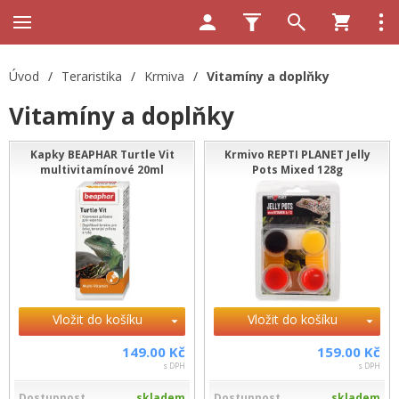
Úvod
/
Teraristika
/
Krmiva
/
Vitamíny a doplňky
Vitamíny a doplňky
Kapky BEAPHAR Turtle Vit
Krmivo REPTI PLANET Jelly
multivitamínové 20ml
Pots Mixed 128g
Vložit do košíku
Vložit do košíku
149.00 Kč
159.00 Kč
s DPH
s DPH
Dostupnost
skladem
Dostupnost
skladem