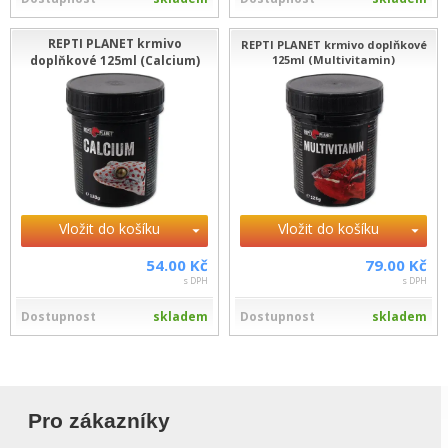
REPTI PLANET krmivo
REPTI PLANET krmivo doplňkové
doplňkové 125ml (Calcium)
125ml (Multivitamin)
Vložit do košíku
Vložit do košíku
54.00 Kč
79.00 Kč
s DPH
s DPH
Dostupnost
skladem
Dostupnost
skladem
Pro zákazníky