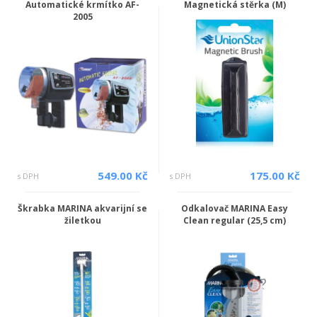
Automatické krmítko AF-
Magnetická stěrka (M)
2005
549.00 Kč
175.00 Kč
s DPH
s DPH
Škrabka MARINA akvarijní se
Odkalovač MARINA Easy
žiletkou
Clean regular (25,5 cm)