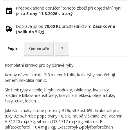
Předpokládané doručení tohoto zboží při objednání nyní
je
za 3 dny
11.8.2026
v
úterý
Doprava již od
79.00 Kč
prostřednictvím
Zásilkovna
(balík do 5Kg)
Popis
Komentáře
?
Kompletní krmivo pro býložravé ryby.
Krmný návod: krmte 2-3 x denně tolik, kolik ryby spotřebují
během několika minut.
Složení: ryby a vedlejší rybí produkty, obiloviny, kvasinky,
rostlinné bílkovinné extrakty, korýši a měkkýši, oleje a tuky,
řasy, cukr, lecitin.
Jakostní znaky: hrubé proteiny 47%, vlhkost 6%, hrubé oleje a
tuky 8,5%, hrubé popeloviny 10,5%, hrubá vláknina 2%, vitamín
A 31220 m.j./ kg, vitamín D3 1717 m.j./ kg, vitamín E
(alfatokoferol) 104 mg / kg, L-ascorbyl-2-polyfosforečnan