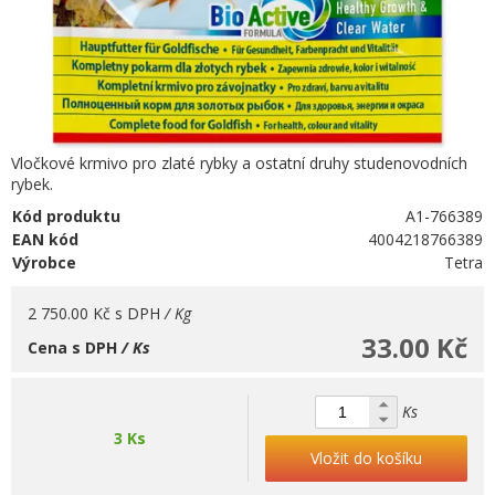
Vločkové krmivo pro zlaté rybky a ostatní druhy studenovodních
rybek.
Kód produktu
A1-766389
EAN kód
4004218766389
Výrobce
Tetra
2 750.00 Kč
s DPH
/ Kg
33.00 Kč
Cena s DPH
/ Ks
Ks
3 Ks
Vložit do košíku