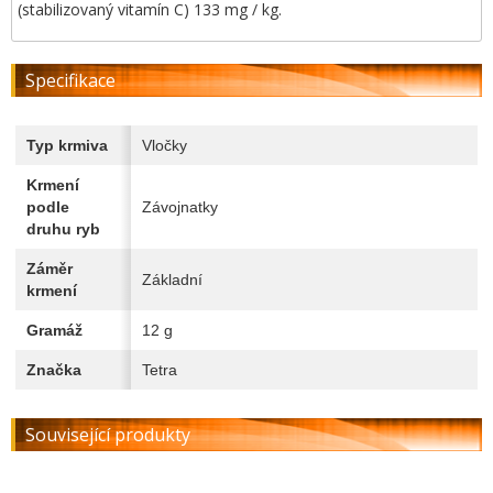
(stabilizovaný vitamín C) 133 mg / kg.
Specifikace
Typ krmiva
Vločky
Krmení
podle
Závojnatky
druhu ryb
Záměr
Základní
krmení
Gramáž
12 g
Značka
Tetra
Související produkty