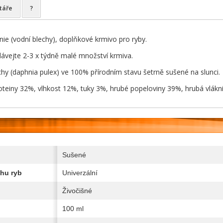
táře
?
nie (vodní blechy), doplňkové krmivo pro ryby.
ávejte 2-3 x týdně malé množství krmiva.
echy (daphnia pulex) ve 100% přírodním stavu šetrně sušené na slunci.
roteiny 32%, vlhkost 12%, tuky 3%, hrubé popeloviny 39%, hrubá vlákn
Sušené
hu ryb
Univerzální
Živočišné
100 ml