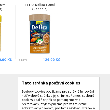
00ml
TETRA Delica 100ml
s)
(Daphnia)
9.00 Kč
129.00 Kč
s DPH
Tato stránka používá cookies
Kontakty
Kontaktujte nás
Soubory cookies používáme pro správné fungování
naší webové stránky a jejích funkcí. Pomocí souborů
Tel.: +420 608 141 224
cookies si také například pamatujeme váš
preferovaný jazyk, zvyšujeme pro vás relevanci
Po - Pá: 9:00 - 16:00
zobrazovaných reklam, počítáme návštěvu stránek a