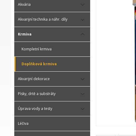
Akvária
Akvarijní technika a náhr. díly
Krmiva
Kompletní krmiva
Doplňková krmiva
Akvarijní dekorace
Písky, drtě a substráty
Úprava vody a testy
Léčiva