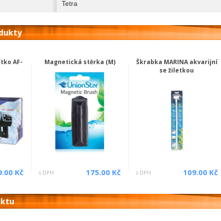
Tetra
odukty
tko AF-
Magnetická stěrka (M)
Škrabka MARINA akvarijní
se žiletkou
9.00 Kč
175.00 Kč
109.00 Kč
s DPH
s DPH
uktu