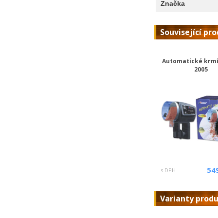
Značka
Související pr
Automatické krmí
2005
54
s DPH
Varianty prod