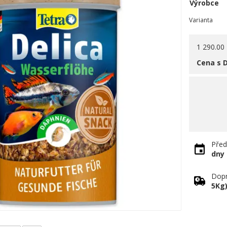
Výrobce
Varianta
1 290.00
Cena s 
Před
dny
Dopr
5Kg