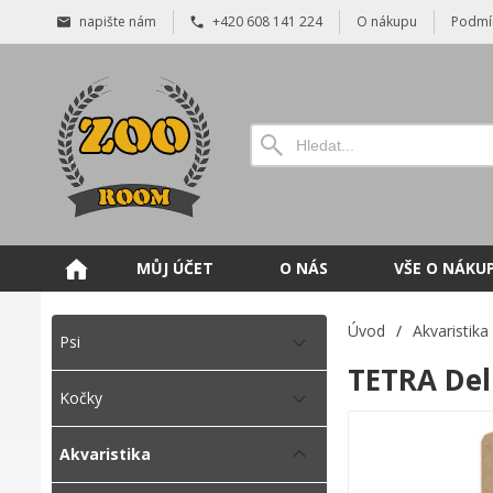
napište nám
+420 608 141 224
O nákupu
Podmí
MŮJ ÚČET
O NÁS
VŠE O NÁKU
Úvod
/
Akvaristika
Psi
TETRA Del
Kočky
Akvaristika