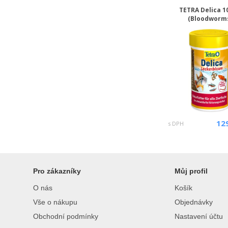
TETRA Delica 1
(Bloodworm
12
s DPH
Pro zákazníky
Můj profil
O nás
Košík
Vše o nákupu
Objednávky
Obchodní podmínky
Nastavení účtu