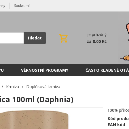
nky
Soukromí
je prázdný
Hledat
za 0.00 Kč
PU
VĚRNOSTNÍ PROGRAMY
ČASTO KLADENÉ OTÁ
/
Krmiva
/
Doplňková krmiva
ica 100ml (Daphnia)
100% přírod
Kód produ
EAN kód