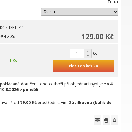
Tetra
 Kč
s DPH
/ l
129.00 Kč
DPH
/ Ks
Ks
1 Ks
Vložit do košíku
pokládané doručení tohoto zboží při objednání nyní je
za 4
10.8.2026
v
pondělí
ava již od
79.00 Kč
prostřednictvím
Zásilkovna (balík do
)