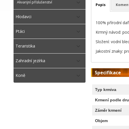
Akvarijní příslušenství
Popis
Komen
Hlodavci
100% přírodní daf
Ptáci
Krmný návod: pod
Složení: vodní bl
Teraristika
Jakostní znaky: p
Zahradní jezírka
Specifikace
Koně
Typ krmiva
Krmení podle dru
Záměr krmení
Objem