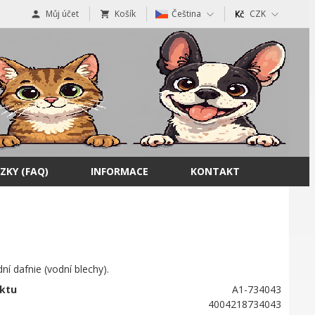
Můj účet
Košík
Čeština
CZK
ZKY (FAQ)
INFORMACE
KONTAKT
ní dafnie (vodní blechy).
ktu
A1-734043
4004218734043