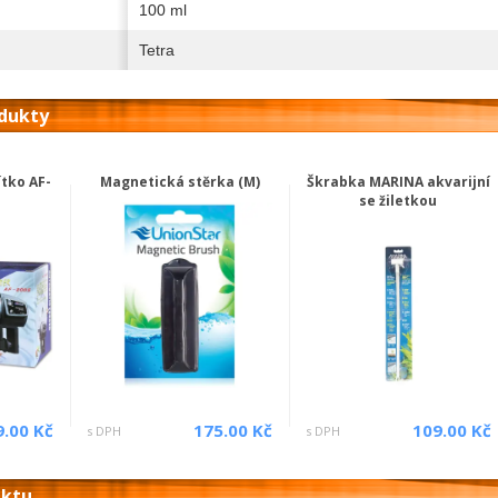
100 ml
Tetra
odukty
tko AF-
Magnetická stěrka (M)
Škrabka MARINA akvarijní
se žiletkou
9.00 Kč
175.00 Kč
109.00 Kč
s DPH
s DPH
uktu