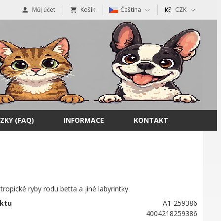
Můj účet
Košík
Čeština
CZK
ZKY (FAQ)
INFORMACE
KONTAKT
tropické ryby rodu betta a jiné labyrintky.
ktu
A1-259386
4004218259386