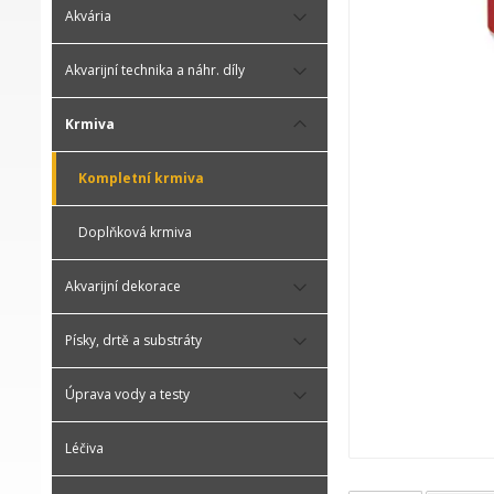
Akvária
Akvarijní technika a náhr. díly
Krmiva
Kompletní krmiva
Doplňková krmiva
Akvarijní dekorace
Písky, drtě a substráty
Úprava vody a testy
Léčiva