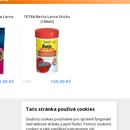
a Larva
TETRA Betta Larva Sticks
(100ml)
2.00 Kč
125.00 Kč
s DPH
Tato stránka používá cookies
Kontakty
Kontaktujte nás
Soubory cookies používáme pro správné fungování
naší webové stránky a jejích funkcí. Pomocí souborů
Tel.: +420 608 141 224
cookies si také například pamatujeme váš