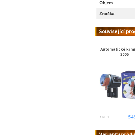
Objem
Značka
Související pr
Automatické krmí
2005
54
s DPH
Varianty prod