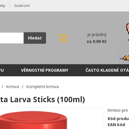
nky
Soukromí
je prázdný
Hledat
za 0.00 Kč
PU
VĚRNOSTNÍ PROGRAMY
ČASTO KLADENÉ OTÁ
/
Krmiva
/
Kompletní krmiva
ta Larva Sticks (100ml)
Krmivo pro 
Kód produ
EAN kód