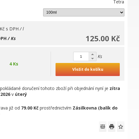
Tetra
 Kč
s DPH
/ l
125.00 Kč
DPH
/ Ks
Ks
4 Ks
Vložit do košíku
pokládané doručení tohoto zboží při objednání nyní je
zítra
.2026
v
úterý
ava již od
79.00 Kč
prostřednictvím
Zásilkovna (balík do
)