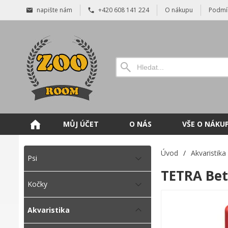
napište nám
+420 608 141 224
O nákupu
Podmí
MŮJ ÚČET
O NÁS
VŠE O NÁKU
Úvod
/
Akvaristika
Psi
TETRA Bet
Kočky
Akvaristika