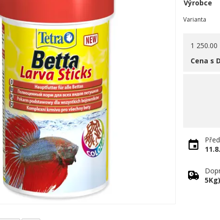
Výrobce
Varianta
1 250.00
Cena s 
Před
11.8
Dopr
5Kg