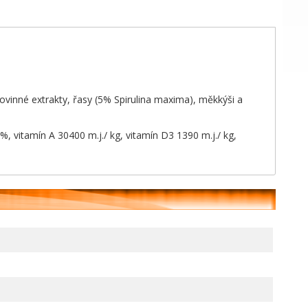
lkovinné extrakty, řasy (5% Spirulina maxima), měkkýši a
%, vitamín A 30400 m.j./ kg, vitamín D3 1390 m.j./ kg,