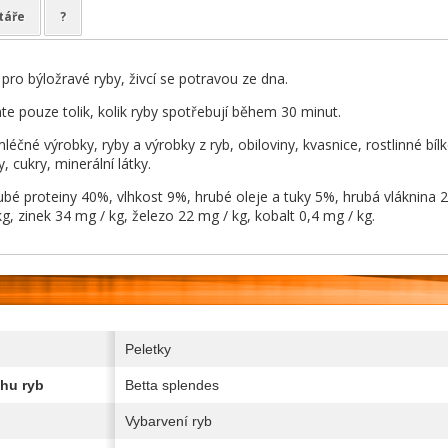
táře
?
pro býložravé ryby, živcí se potravou ze dna.
e pouze tolik, kolik ryby spotřebují během 30 minut.
léčné výrobky, ryby a výrobky z ryb, obiloviny, kvasnice, rostlinné bí
y, cukry, minerální látky.
ubé proteiny 40%, vlhkost 9%, hrubé oleje a tuky 5%, hrubá vláknina 2
, zinek 34 mg / kg, železo 22 mg / kg, kobalt 0,4 mg / kg.
Peletky
hu ryb
Betta splendes
Vybarvení ryb