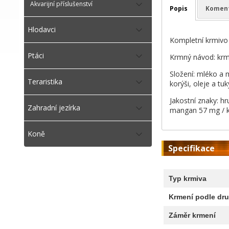
Akvarijní příslušenství
Popis
Komen
Hlodavci
Kompletní krmivo 
Ptáci
Krmný návod: krmt
Složení: mléko a m
Teraristika
korýši, oleje a tuk
Jakostní znaky: hr
Zahradní jezírka
mangan 57 mg / kg
Koně
Specifikace
Typ krmiva
Krmení podle dru
Záměr krmení