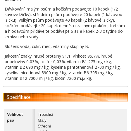
Dávkování: malým psům a kočkám podávejte 10 kapek (1/2
kávové lžičky), středním psům podávejte 20 kapek (1 kávovou
lžičku), velkým psům podávejte 40 kapek (2 kávové lžičky),
kočkám podávejte 20 kapek denně, okrasným ptákům, fretkám
a hlodavcům přidávejte podávejte 6 až 8 kapek 2-3 x týdně do
krmiva nebo vody.
Složení: voda, cukr, med, vitamíny skupiny B.
Jakostní znaky: hrubé proteiny 91,1, vlhkost 95,7%, hrubé
popeloviny 0,03%, fosfor 0,03%. vitamín B1 275 mg / kg,
vitamín B2 690 mg / kg, kyselina pantothenová 2700 mg / kg,
kyselina nicotinová 5900 mg / kg, vitamín B6 395 mg / kg,
vitamín B12 7000 m.j./ kg, biotin 7200 m.j./ kg.
Specifikace
Velikost
Trpasličí
psa
Malý
Střední