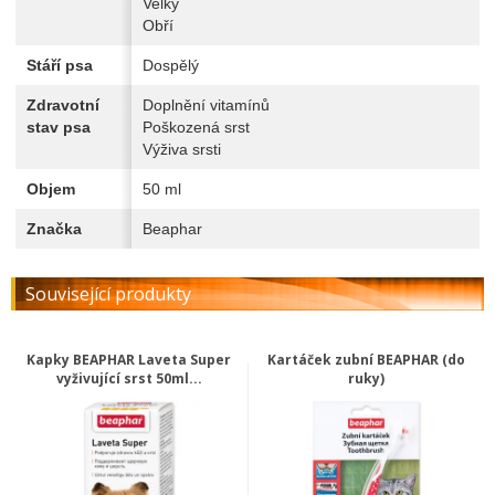
Velký
Obří
Stáří psa
Dospělý
Zdravotní
Doplnění vitamínů
stav psa
Poškozená srst
Výživa srsti
Objem
50 ml
Značka
Beaphar
Související produkty
Kapky BEAPHAR Laveta Super
Kartáček zubní BEAPHAR (do
vyživující srst 50ml...
ruky)