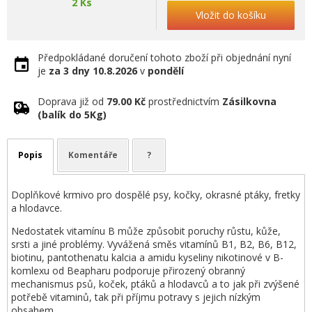
2 Ks
Vložit do košíku
Předpokládané doručení tohoto zboží při objednání nyní
je
za 3 dny
10.8.2026
v
pondělí
Doprava již od
79.00 Kč
prostřednictvím
Zásilkovna
(balík do 5Kg)
Popis
Komentáře
?
Doplňkové krmivo pro dospělé psy, kočky, okrasné ptáky, fretky
a hlodavce.
Nedostatek vitamínu B může způsobit poruchy růstu, kůže,
srsti a jiné problémy. Vyvážená směs vitamínů B1, B2, B6, B12,
biotinu, pantothenatu kalcia a amidu kyseliny nikotinové v B-
komlexu od Beapharu podporuje přirozený obranný
mechanismus psů, koček, ptáků a hlodavců a to jak při zvýšené
potřebě vitaminů, tak při příjmu potravy s jejich nízkým
obsahem.