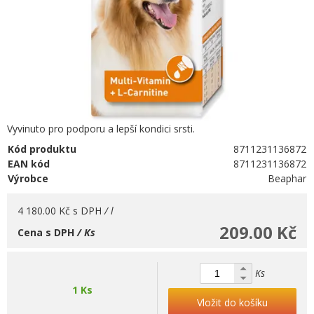
Vyvinuto pro podporu a lepší kondici srsti.
Kód produktu
8711231136872
EAN kód
8711231136872
Výrobce
Beaphar
4 180.00 Kč
s DPH
/ l
209.00 Kč
Cena s DPH
/ Ks
Ks
1 Ks
Vložit do košíku