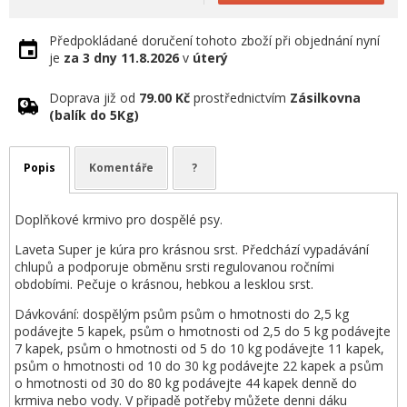
Předpokládané doručení tohoto zboží při objednání nyní
je
za 3 dny
11.8.2026
v
úterý
Doprava již od
79.00 Kč
prostřednictvím
Zásilkovna
(balík do 5Kg)
Popis
Komentáře
?
Doplňkové krmivo pro dospělé psy.
Laveta Super je kúra pro krásnou srst. Předchází vypadávání
chlupů a podporuje obměnu srsti regulovanou ročními
obdobími. Pečuje o krásnou, hebkou a lesklou srst.
Dávkování: dospělým psům psům o hmotnosti do 2,5 kg
podávejte 5 kapek, psům o hmotnosti od 2,5 do 5 kg podávejte
7 kapek, psům o hmotnosti od 5 do 10 kg podávejte 11 kapek,
psům o hmotnosti od 10 do 30 kg podávejte 22 kapek a psům
o hmotnosti od 30 do 80 kg podávejte 44 kapek denně do
krmiva nebo vody. V připadě potřeby můžete denni dáku