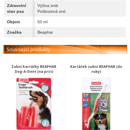
Zdravotní
Výživa srsti
stav psa
Poškozená srst
Objem
50 ml
Značka
Beaphar
Související produkty
Zubní kartáčky BEAPHAR
Kartáček zubní BEAPHAR (do
Dog-A-Dent (na prst)
ruky)