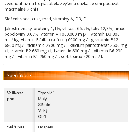
zvednout až na trojnásobek. Zvyšena davka se smi podavat
maximalně 7 dní !
Složení: voda, cukr, med, vitamíny A, D3, E.
Jakostní znaky: proteiny 1,1%, vlhkost 66,7%, tuky 12,8%, hrubé
popeloviny 0,07%, vitamín A 1000.000 m.j./ l, vitamín D3 800
m.j./ kg, vitamín E (alfatokoferol) 6000 mg / kg, vitamín B12
6800 m.j./l, nicinamid 2900 mg / l, kalcium pantothenát 2600 mg
/ l, vitamín B2 660 mg / l, L-carnitin 600 mg / l, vitamín B6 290
mg / l, vitamín B1 260 mg / l, sorbit sirup 420 m.j./ l.
Specifikace
Velikost
Trpasličí
psa
Malý
Střední
Velký
Obří
Stáří psa
Dospělý