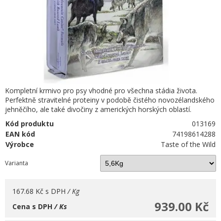
Kompletní krmivo pro psy vhodné pro všechna stádia života.
Perfektně stravitelné proteiny v podobě čistého novozélandského
jehněčího, ale také divočiny z amerických horských oblastí.
Kód produktu
013169
EAN kód
74198614288
Výrobce
Taste of the Wild
Varianta
167.68 Kč
s DPH
/ Kg
939.00 Kč
Cena s DPH
/ Ks