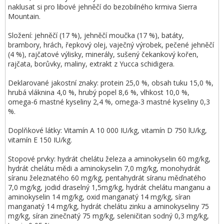
naklusat si pro libové jehněčí do bezobilného krmiva Sierra
Mountain.
Složení: jehněčí (17 %), jehněčí moučka (17 %), batáty,
brambory, hrách, řepkový olej, vaječný výrobek, pečené jehněčí
(4 %), rajčatové výlisky, minerály, sušený čekankový kořen,
rajčata, borůvky, maliny, extrakt z Yucca schidigera.
Deklarované jakostní znaky: protein 25,0 %, obsah tuku 15,0 %,
hrubá vláknina 4,0 %, hrubý popel 8,6 %, vlhkost 10,0 %,
omega-6 mastné kyseliny 2,4 %, omega-3 mastné kyseliny 0,3
%.
Doplňkové látky: Vitamín A 10 000 IU/kg, vitamín D 750 lU/kg,
vitamín E 150 IU/kg.
Stopové prvky: hydrát chelátu železa a aminokyselin 60 mg/kg,
hydrát chelátu mědi a aminokyselin 7,0 mg/kg, monohydrát
síranu železnatého 60 mg/kg, pentahydrát síranu měďnatého
7,0 mg/kg, jodid draselný 1,5mg/kg, hydrát chelátu manganu a
aminokyselin 14 mg/kg, oxid manganatý 14 mg/kg, síran
manganatý 14 mg/kg, hydrát chelátu zinku a aminokyseliny 75
mg/kg, síran zinečnatý 75 mg/kg, seleničitan sodný 0,3 mg/kg,