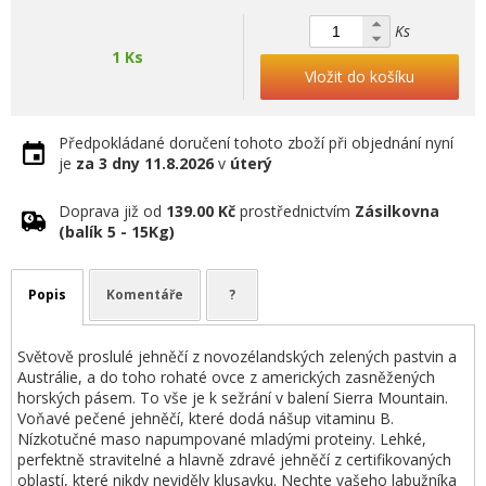
Ks
1 Ks
Vložit do košíku
Předpokládané doručení tohoto zboží při objednání nyní
je
za 3 dny
11.8.2026
v
úterý
Doprava již od
139.00 Kč
prostřednictvím
Zásilkovna
(balík 5 - 15Kg)
Popis
Komentáře
?
Světově proslulé jehněčí z novozélandských zelených pastvin a
Austrálie, a do toho rohaté ovce z amerických zasněžených
horských pásem. To vše je k sežrání v balení Sierra Mountain.
Voňavé pečené jehněčí, které dodá nášup vitaminu B.
Nízkotučné maso napumpované mladými proteiny. Lehké,
perfektně stravitelné a hlavně zdravé jehněčí z certifikovaných
oblastí, které nikdy neviděly klusavku. Nechte vašeho labužníka