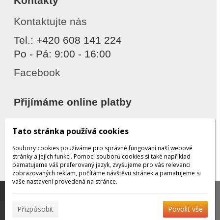
Kontakty
Kontaktujte nás
Tel.: +420 608 141 224
Po - Pá: 9:00 - 16:00
Facebook
Přijímáme online platby
Tato stránka používá cookies
Soubory cookies používáme pro správné fungování naší webové
stránky a jejích funkcí. Pomocí souborů cookies si také například
pamatujeme váš preferovaný jazyk, zvyšujeme pro vás relevanci
zobrazovaných reklam, počítáme návštěvu stránek a pamatujeme si
Děkujeme za důvěru
vaše nastavení provedená na stránce.
Tato stránka používá soubory cookies, které nám
pomáhají poskytovat služby. Používáním našich služeb
✖
Přizpůsobit
Povolit vše
vyjadřujete souhlas s používáním souborů cookies.
Více
© 2026 WEXBO |
www.wexbo.com
|
Přihlásit
informací naleznete zde.