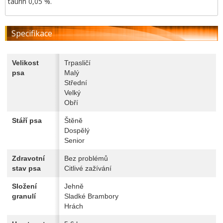
taurin 0,05 %.
Specifikace
Velikost
Trpasličí
psa
Malý
Střední
Velký
Obří
Stáří psa
Štěně
Dospělý
Senior
Zdravotní
Bez problémů
stav psa
Citlivé zažívání
Složení
Jehně
granulí
Sladké Brambory
Hrách