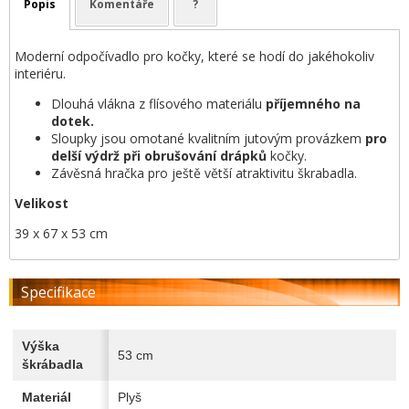
Popis
Komentáře
?
Moderní odpočívadlo pro kočky, které se hodí do jakéhokoliv
interiéru.
Dlouhá vlákna z flísového materiálu
příjemného na
dotek.
Sloupky jsou omotané kvalitním jutovým provázkem
pro
delší výdrž při obrušování drápků
kočky.
Závěsná hračka pro ještě větší atraktivitu škrabadla.
Velikost
39 x 67 x 53 cm
Specifikace
Výška
53 cm
škrábadla
Materiál
Plyš