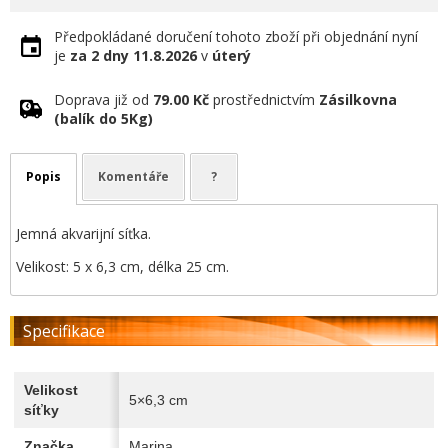
Předpokládané doručení tohoto zboží při objednání nyní
je
za 2 dny
11.8.2026
v
úterý
Doprava již od
79.00 Kč
prostřednictvím
Zásilkovna
(balík do 5Kg)
Popis
Komentáře
?
Jemná akvarijní síťka.
Velikost: 5 x 6,3 cm, délka 25 cm.
Specifikace
Velikost
5×6,3 cm
síťky
Značka
Marina