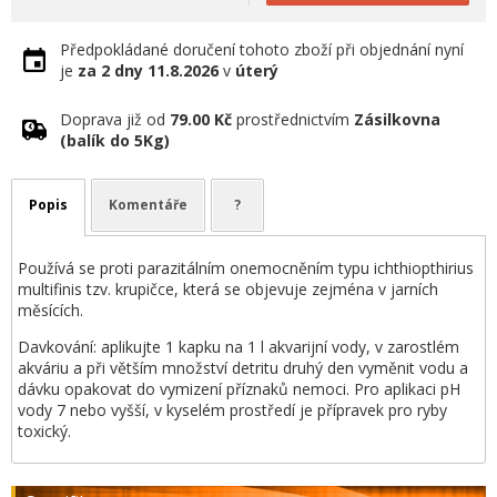
Předpokládané doručení tohoto zboží při objednání nyní
je
za 2 dny
11.8.2026
v
úterý
Doprava již od
79.00 Kč
prostřednictvím
Zásilkovna
(balík do 5Kg)
Popis
Komentáře
?
Používá se proti parazitálním onemocněním typu ichthiopthirius
multifinis tzv. krupičce, která se objevuje zejména v jarních
měsících.
Davkování: aplikujte 1 kapku na 1 l akvarijní vody, v zarostlém
akváriu a při větším množství detritu druhý den vyměnit vodu a
dávku opakovat do vymizení příznaků nemoci. Pro aplikaci pH
vody 7 nebo vyšší, v kyselém prostředí je přípravek pro ryby
toxický.