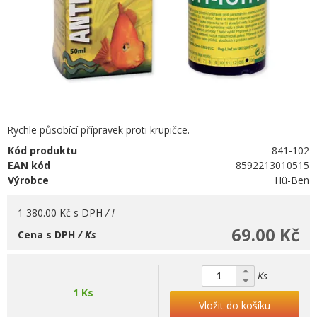
Rychle působící přípravek proti krupičce.
Kód produktu
841-102
EAN kód
8592213010515
Výrobce
Hü-Ben
1 380.00 Kč
s DPH
/ l
69.00 Kč
Cena s DPH
/ Ks
Ks
1 Ks
Vložit do košíku