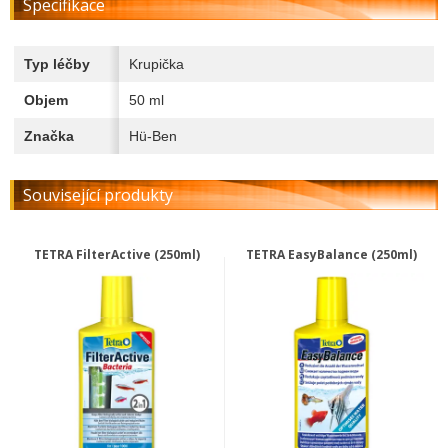
Specifikace
Typ léčby
Krupička
Objem
50 ml
Značka
Hü-Ben
Související produkty
TETRA FilterActive (250ml)
TETRA EasyBalance (250ml)