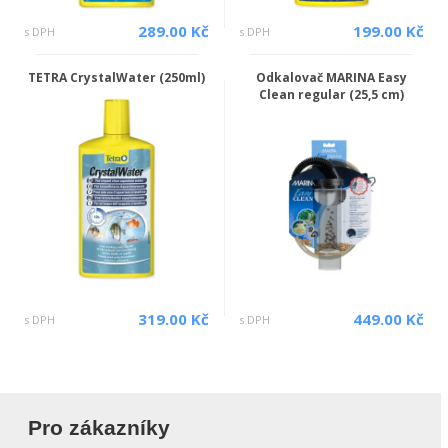
289.00 Kč
199.00 Kč
s DPH
s DPH
TETRA CrystalWater (250ml)
Odkalovač MARINA Easy
Clean regular (25,5 cm)
319.00 Kč
449.00 Kč
s DPH
s DPH
Pro zákazníky