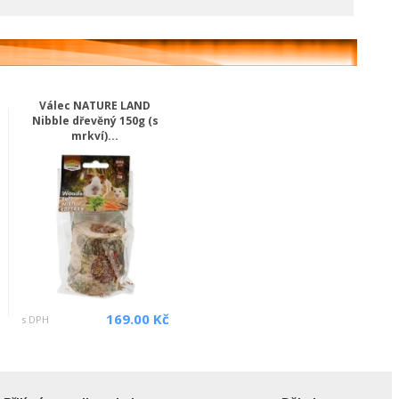
Válec NATURE LAND
Nibble dřevěný 150g (s
mrkví)...
169.00 Kč
s DPH