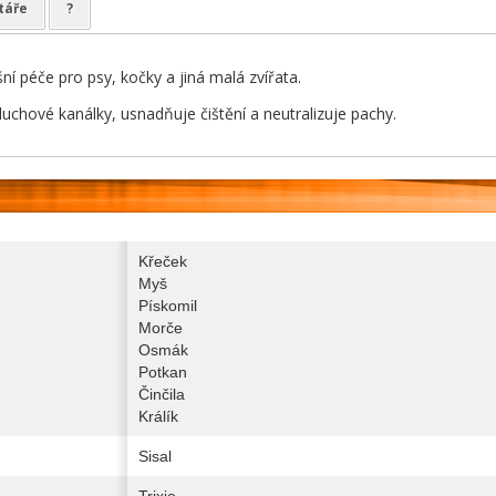
táře
?
ušní péče pro psy, kočky a jiná malá zvířata.
sluchové kanálky, usnadňuje čištění a neutralizuje pachy.
Křeček
Myš
Pískomil
Morče
Osmák
Potkan
Činčila
Králík
Sisal
Trixie