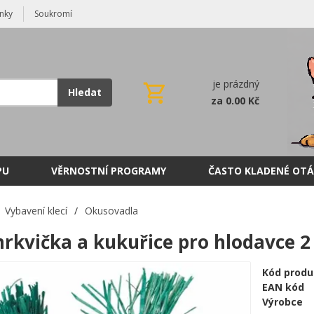
nky
Soukromí
je prázdný
Hledat
za 0.00 Kč
PU
VĚRNOSTNÍ PROGRAMY
ČASTO KLADENÉ OTÁ
Vybavení klecí
/
Okusovadla
mrkvička a kukuřice pro hlodavce 2
Kód produ
EAN kód
Výrobce