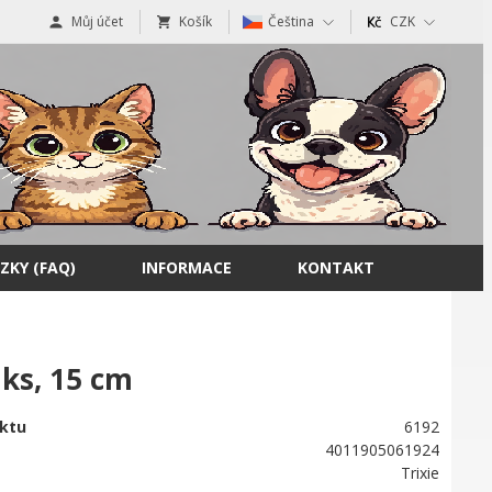
Můj účet
Košík
Čeština
CZK
ZKY (FAQ)
INFORMACE
KONTAKT
 ks, 15 cm
ktu
6192
4011905061924
Trixie