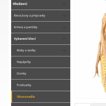
Hlodavci
Klece,boxy a přepravky
Krmiva a pamlsky
Vybavení klecí
Misky a seníky
Napáječky
Domky
Prolézačky
Okusovadla