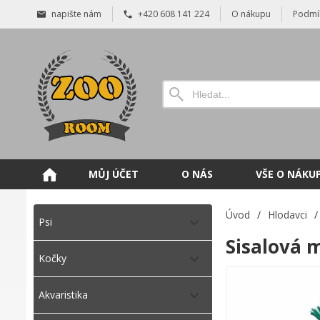
napište nám
+420 608 141 224
O nákupu
Podmí
MŮJ ÚČET
O NÁS
VŠE O NÁKU
Úvod
/
Hlodavci
/
Psi
Sisalová 
Kočky
Akvaristika