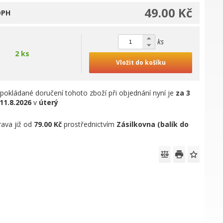
49.00 Kč
DPH
ks
2 ks
Vložit do košíku
pokládané doručení tohoto zboží při objednání nyní je
za 3
11.8.2026
v
úterý
ava již od
79.00 Kč
prostřednictvím
Zásilkovna (balík do
)