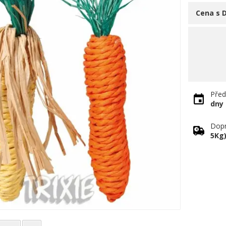
Cena s 
Před
dny
Dopr
5Kg