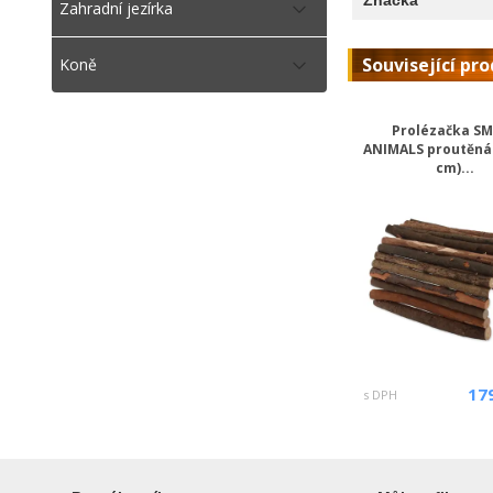
Zahradní jezírka
Související pr
Koně
Prolézačka S
ANIMALS proutěná 
cm)...
17
s DPH