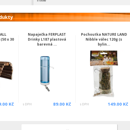
odukty
MALL
Napaječka FERPLAST
Pochoutka NATURE LAND
(50 x 30
Drinky L187 plastová
Nibble válec 120g (s
barevná ...
bylin...
9.00 Kč
89.00 Kč
149.00 Kč
s DPH
s DPH