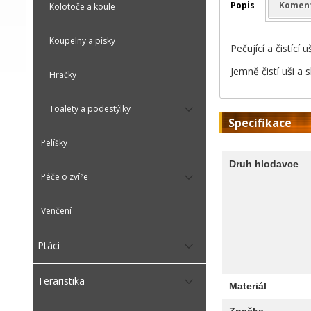
Popis
Komen
Kolotoče a koule
Koupelny a písky
Pečující a čistící 
Jemně čistí uši a 
Hračky
Toalety a podestýlky
Specifikace
Pelíšky
Druh hlodavce
Péče o zvíře
Venčení
Ptáci
Teraristika
Materiál
Značka