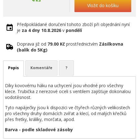
Vložit do košíku
Předpokládané doručení tohoto zboží při objednání nyní
je
za 4 dny
10.8.2026
v
pondělí
Doprava již od
79.00 Kč
prostřednictvím
Zásilkovna
(balík do 5Kg)
Popis
Komentáře
?
Díky kovovému háku na uchycení jsou vhodné pro všechny
klece. Trubička z nerezové oceli s ventilem zajišťuje dokonalou
vodotěsnost.
Tyto napáječky jsou k dispozici ve čtyřech různých velikostech
pro všechny druhy domácích zvířat a klecí, od malých křečků
přes fretky, králíky, morčata, apod.
Barva - podle skladové zásoby