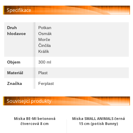
Specifikace
Druh
Potkan
hlodavce
Osmák
Morče
Činčila
Králík
Objem
300 ml
Materiál
Plast
Značka
Ferplast
Související produkty
Miska BE-MI betonová
Miska SMALL ANIMALS černá
čtvercová 8 cm
15 cm (potisk Bunny)