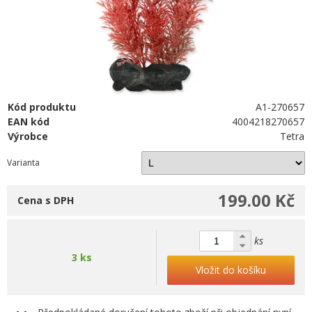
Kód produktu
A1-270657
EAN kód
4004218270657
Výrobce
Tetra
Varianta
199.00 Kč
Cena s DPH
ks
3 ks
Vložit do košíku