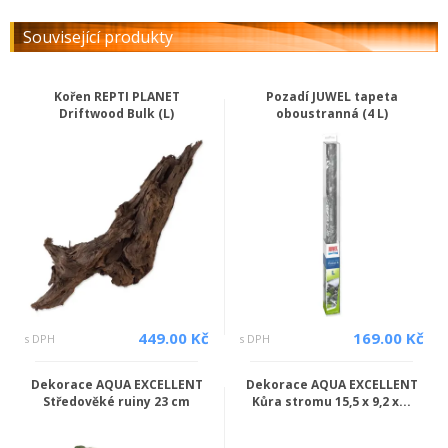
Související produkty
Kořen REPTI PLANET
Pozadí JUWEL tapeta
Driftwood Bulk (L)
oboustranná (4 L)
449.00 Kč
169.00 Kč
s DPH
s DPH
Dekorace AQUA EXCELLENT
Dekorace AQUA EXCELLENT
Středověké ruiny 23 cm
Kůra stromu 15,5 x 9,2 x...