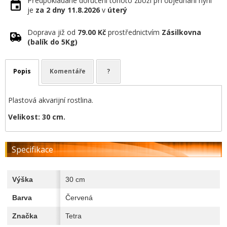
Předpokládané doručení tohoto zboží při objednání nyní
je
za 2 dny
11.8.2026
v
úterý
Doprava již od
79.00 Kč
prostřednictvím
Zásilkovna
(balík do 5Kg)
Popis
Komentáře
?
Plastová akvarijní rostlina.
Velikost: 30 cm.
Specifikace
Výška
30 cm
Barva
Červená
Značka
Tetra