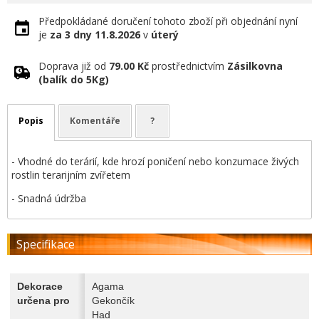
Předpokládané doručení tohoto zboží při objednání nyní
je
za 3 dny
11.8.2026
v
úterý
Doprava již od
79.00 Kč
prostřednictvím
Zásilkovna
(balík do 5Kg)
Popis
Komentáře
?
- Vhodné do terárií, kde hrozí poničení nebo konzumace živých
rostlin terarijním zvířetem
- Snadná údržba
Specifikace
Dekorace
Agama
určena pro
Gekončík
Had