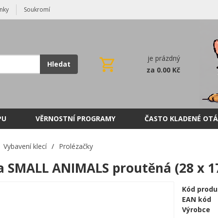
nky
Soukromí
je prázdný
Hledat
za 0.00 Kč
PU
VĚRNOSTNÍ PROGRAMY
ČASTO KLADENÉ OTÁ
Vybavení klecí
/
Prolézačky
a SMALL ANIMALS proutěná (28 x 1
Kód produ
EAN kód
Výrobce