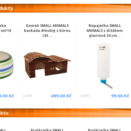
odukty
ska
Domek SMALL ANIMALS
Napaječka SMALL
 ml/16
kaskada dřevěný s kůrou
ANIMALS s držákem
.
(43 ...
plastová 24 cm...
9.00 Kč
499.00 Kč
99.00 Kč
s DPH
s DPH
uktu
MALL
Prolézačka SMALL
Prolézačka SMALL