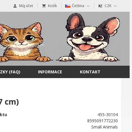
Můj účet
Košík
Čeština
CZK
ZKY (FAQ)
INFORMACE
KONTAKT
7 cm)
ktu
455-30104
8595091772230
Small Animals