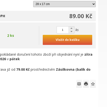
89.00 Kč
DPH
ks
2 ks
Vložit do košíku
pokládané doručení tohoto zboží při objednání nyní je
zítra
2026
v
pátek
ava již od
79.00 Kč
prostřednictvím
Zásilkovna (balík do
)