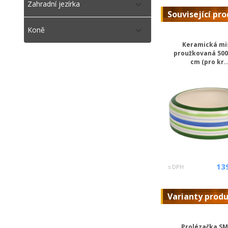
Zahradní jezírka
Související pr
Koně
Keramická mi
proužkovaná 500
cm (pro kr..
13
s DPH
Varianty prod
Prolézačka S