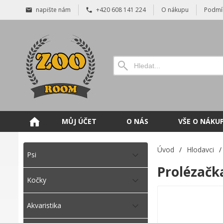
napište nám
+420 608 141 224
O nákupu
Podmí
MŮJ ÚČET
O NÁS
VŠE O NÁKU
Úvod
/
Hlodavci
/
Psi
Prolézačk
Kočky
Akvaristika