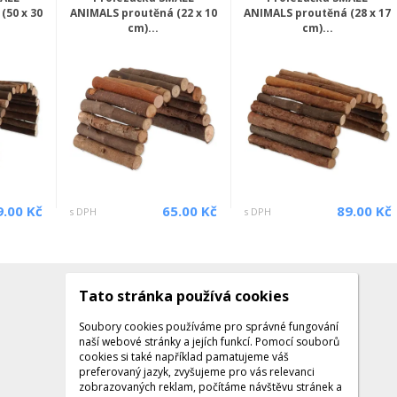
(50 x 30
ANIMALS proutěná (22 x 10
ANIMALS proutěná (28 x 17
cm)...
cm)...
9.00 Kč
65.00 Kč
89.00 Kč
s DPH
s DPH
Tato stránka používá cookies
Kontakty
Kontaktujte nás
Soubory cookies používáme pro správné fungování
naší webové stránky a jejích funkcí. Pomocí souborů
Tel.: +420 608 141 224
cookies si také například pamatujeme váš
preferovaný jazyk, zvyšujeme pro vás relevanci
Po - Pá: 9:00 - 16:00
zobrazovaných reklam, počítáme návštěvu stránek a