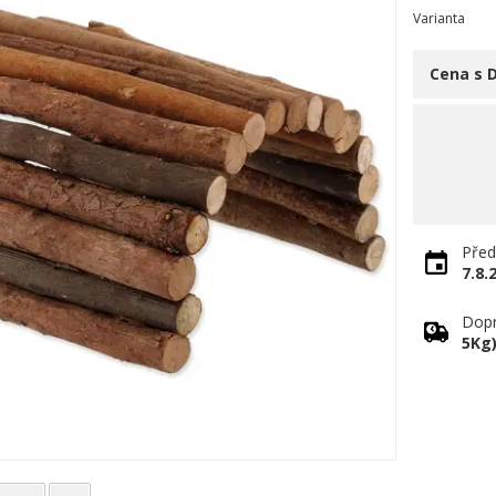
Varianta
Cena s 
Před
7.8.
Dopr
5Kg