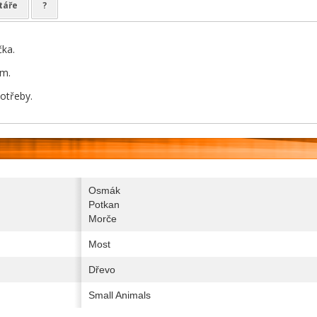
táře
?
čka.
cm.
potřeby.
Osmák
Potkan
Morče
Most
Dřevo
Small Animals