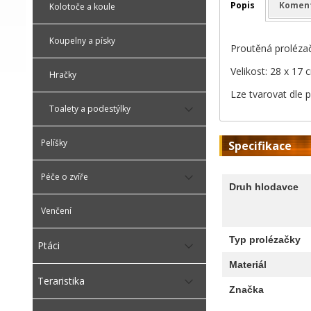
Popis
Komen
Kolotoče a koule
Koupelny a písky
Proutěná proléza
Velikost: 28 x 17 
Hračky
Lze tvarovat dle 
Toalety a podestýlky
Pelíšky
Specifikace
Péče o zvíře
Druh hlodavce
Venčení
Typ prolézačky
Ptáci
Materiál
Teraristika
Značka