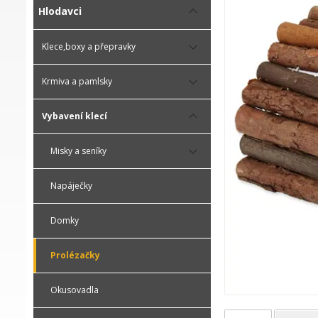
Hlodavci
Klece,boxy a přepravky
Krmiva a pamlsky
Vybavení klecí
Misky a seníky
Napáječky
Domky
Prolézačky
Okusovadla