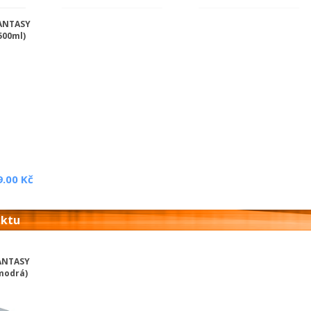
ANTASY
500ml)
9.00 Kč
uktu
ANTASY
(modrá)