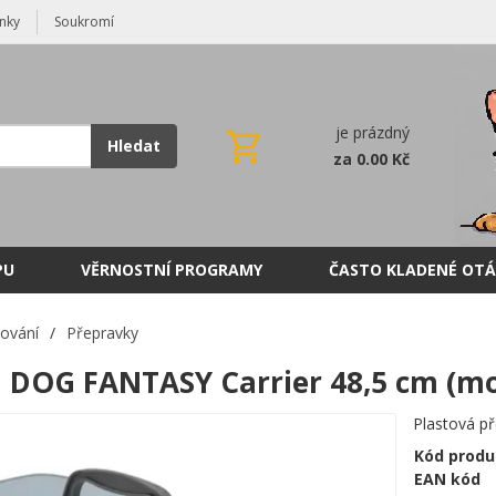
nky
Soukromí
je prázdný
Hledat
za 0.00 Kč
PU
VĚRNOSTNÍ PROGRAMY
ČASTO KLADENÉ OTÁ
ování
/
Přepravky
 DOG FANTASY Carrier 48,5 cm (m
Plastová př
Kód produ
EAN kód