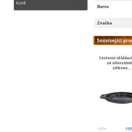
Koně
Barva
Značka
Související pr
Cestovní skládac
ze silnostěn
silikonu...
10
s DPH