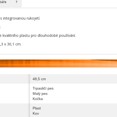
táře
?
s integrovanou rukojetí.
.
 kvalitního plastu pro dlouhodobé používání.
2,3 x 30,1 cm.
48,5 cm
Trpasličí pes
Malý pes
Kočka
Plast
Kov