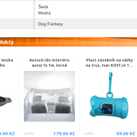
Šedá
Modrá
Dog Fantasy
odukty
í miska
Autosíť (do interiéru
Plast.zásobník na sáčky
ého
auta) 1x 1m, černá
na trus, tvar KOST,vč.1 ...
9.00 Kč
179.00 Kč
59.00 Kč
s DPH
s DPH