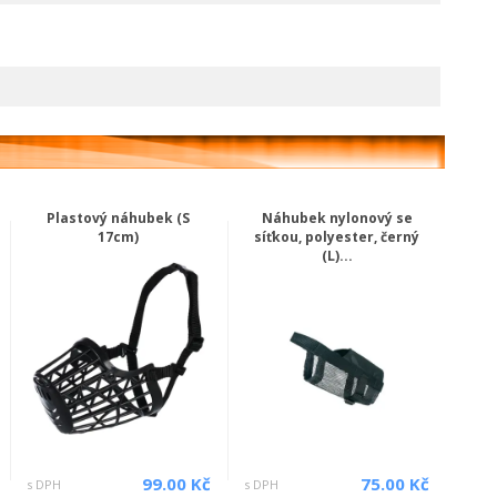
Plastový náhubek (S
Náhubek nylonový se
17cm)
síťkou, polyester, černý
(L)...
99.00 Kč
75.00 Kč
s DPH
s DPH