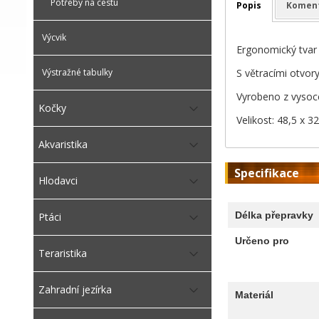
Potřeby na cestu
Popis
Komen
Výcvik
Ergonomický tvar 
S větracími otvory
Výstražné tabulky
Vyrobeno z vysoce
Kočky
Velikost: 48,5 x 3
Akvaristika
Specifikace
Hlodavci
Délka přepravky
Ptáci
Určeno pro
Teraristika
Zahradní jezírka
Materiál