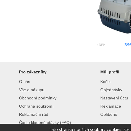
39
s DPH
Pro zákazníky
Můj profil
O nás
Košík
Vše o nákupu
Objednávky
Obchodní podmínky
Nastavení účtu
Ochrana soukromí
Reklamace
Reklamační řád
Oblíbené
Často kladené otázky (FAQ)
Tato stránka používá soubory cookies, kte