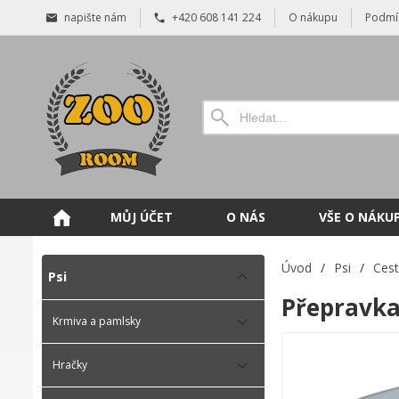
napište nám
+420 608 141 224
O nákupu
Podmí
MŮJ ÚČET
O NÁS
VŠE O NÁKU
Úvod
/
Psi
/
Cest
Psi
Přepravka
Krmiva a pamlsky
Hračky