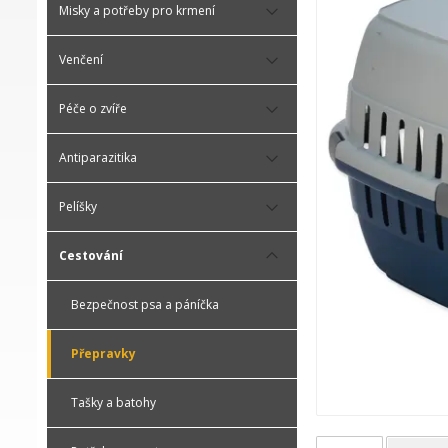
Misky a potřeby pro krmení
Venčení
Péče o zvíře
Antiparazitika
Pelíšky
Cestování
Bezpečnost psa a páníčka
Přepravky
Tašky a batohy