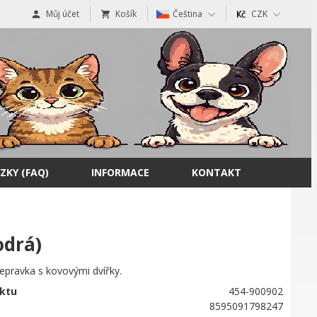
Můj účet
Košík
Čeština
CZK
ZKY (FAQ)
INFORMACE
KONTAKT
odrá)
epravka s kovovými dvířky.
ktu
454-900902
8595091798247