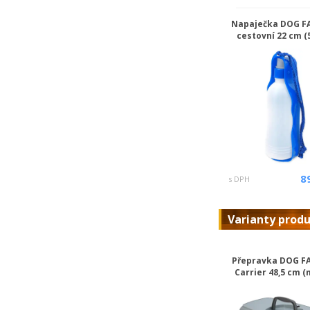
Napaječka DOG F
cestovní 22 cm (
8
s DPH
Varianty prod
Přepravka DOG F
Carrier 48,5 cm 