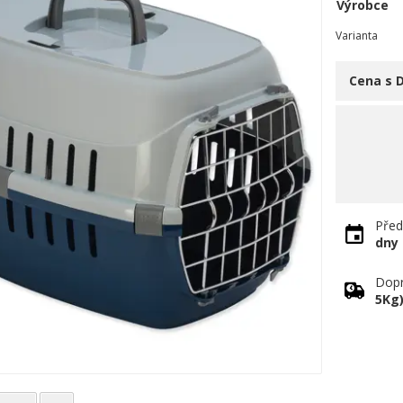
Výrobce
Varianta
Cena s 
Před
dny
Dopr
5Kg