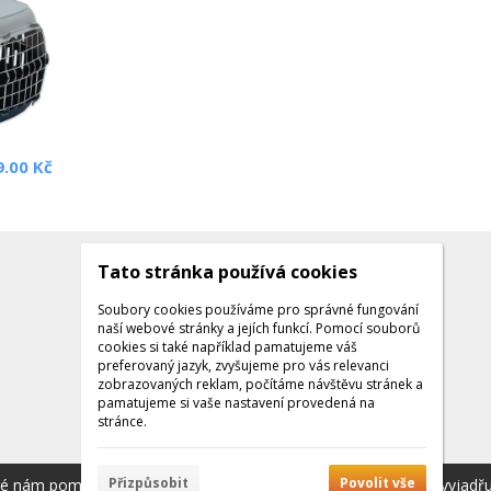
9.00 Kč
Tato stránka používá cookies
Kontakty
Kontaktujte nás
Soubory cookies používáme pro správné fungování
naší webové stránky a jejích funkcí. Pomocí souborů
Tel.: +420 608 141 224
cookies si také například pamatujeme váš
preferovaný jazyk, zvyšujeme pro vás relevanci
Po - Pá: 9:00 - 16:00
zobrazovaných reklam, počítáme návštěvu stránek a
Facebook
pamatujeme si vaše nastavení provedená na
stránce.
Přizpůsobit
Povolit vše
ré nám pomáhají poskytovat služby. Používáním našich služeb vyjadř