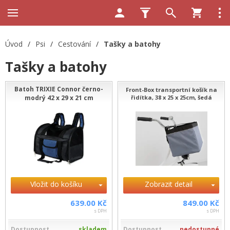
Úvod
/
Psi
/
Cestování
/
Tašky a batohy
Tašky a batohy
Batoh TRIXIE Connor černo-
Front-Box transportní košík na
modrý 42 x 29 x 21 cm
řidítka, 38 x 25 x 25cm, šedá
Vložit do košíku
Zobrazit detail
639.00 Kč
849.00 Kč
s DPH
s DPH
Dostupnost
skladem
Dostupnost
nedostupné