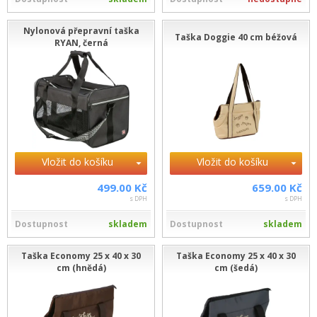
Nylonová přepravní taška
Taška Doggie 40 cm béžová
RYAN, černá
Vložit do košíku
Vložit do košíku
499.00 Kč
659.00 Kč
s DPH
s DPH
Dostupnost
skladem
Dostupnost
skladem
Taška Economy 25 x 40 x 30
Taška Economy 25 x 40 x 30
cm (hnědá)
cm (šedá)