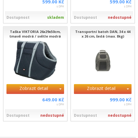
599.00 Kč
599.00 Kč
s DPH
s DPH
Dostupnost
skladem
Dostupnost
nedostupné
Taška VIKTORIA 26x29x50cm,
Transportní batoh DAN, 34 x 44
tmavě modrá / světle modrá
x 26 cm, šedá (max. 8kg)
Zobrazit detail
Zobrazit detail
649.00 Kč
999.00 Kč
s DPH
s DPH
Dostupnost
nedostupné
Dostupnost
nedostupné