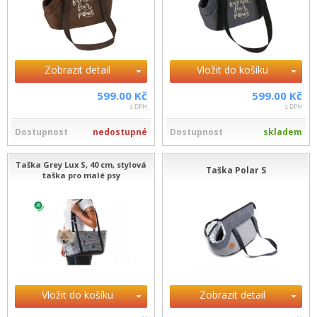
Zobrazit detail
Vložit do košíku
599.00 Kč
599.00 Kč
s DPH
s DPH
Dostupnost
nedostupné
Dostupnost
skladem
Taška Grey Lux S, 40 cm, stylová
Taška Polar S
taška pro malé psy
Vložit do košíku
Zobrazit detail