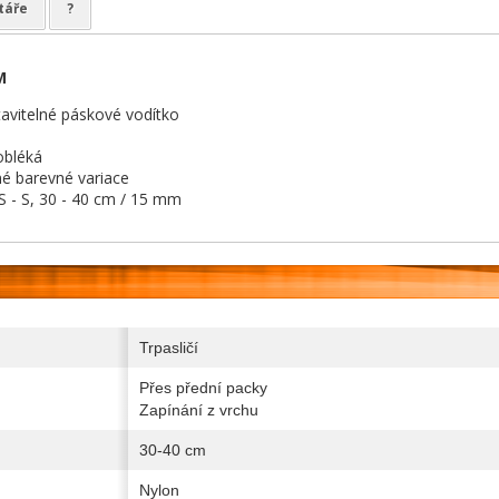
táře
?
M
tavitelné páskové vodítko
obléká
é barevné variace
 - S, 30 - 40 cm / 15 mm
Trpasličí
Přes přední packy
Zapínání z vrchu
30-40 cm
Nylon