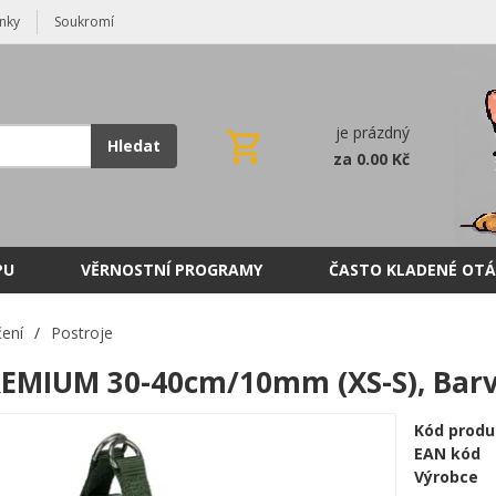
nky
Soukromí
je prázdný
Hledat
za 0.00 Kč
PU
VĚRNOSTNÍ PROGRAMY
ČASTO KLADENÉ OTÁ
ení
/
Postroje
REMIUM 30-40cm/10mm (XS-S), Barva
Kód produ
EAN kód
Výrobce