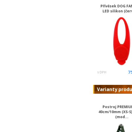
Přívěsek DOG F
LED silikon (čer
7
s DPH
Varianty prod
Postroj PREMIU
40cm/10mm (XS-S)
(mod...