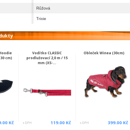
Růžová
Trixie
odukty
 Hoodie
Vodítko CLASSIC
Obleček Winea (30cm)
30 cm)
prodlužovací 2,0 m / 15
mm (XS-...
9.00 Kč
119.00 Kč
399.00 Kč
s DPH
s DPH