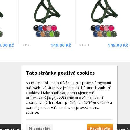
9.00 Kč
149.00 Kč
149.00 Kč
s DPH
s DPH
Tato stránka používá cookies
Kontakty
Kontaktujte nás
Soubory cookies používáme pro správné fungování
naší webové stránky a jejích funkcí. Pomocí souborů
Tel.: +420 608 141 224
cookies si také například pamatujeme váš
preferovaný jazyk, zvyšujeme pro vás relevanci
Po - Pá: 9:00 - 16:00
zobrazovaných reklam, počítáme návštěvu stránek a
Facebook
pamatujeme si vaše nastavení provedená na
stránce.
Přizpůsobit
Povolit vše
ré nám pomáhají poskytovat služby. Používáním našich služeb vyjadř