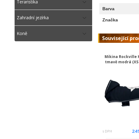
Teraristika
Barva
Zahradní jezírka
Značka
Koně
Související pr
Mikina Rockville
tmavě modrá (XS 
24
s DPH