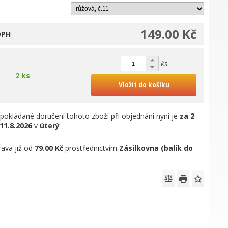
149.00 Kč
DPH
ks
2 ks
Vložit do košíku
pokládané doručení tohoto zboží při objednání nyní je
za 2
11.8.2026
v
úterý
ava již od
79.00 Kč
prostřednictvím
Zásilkovna (balík do
)