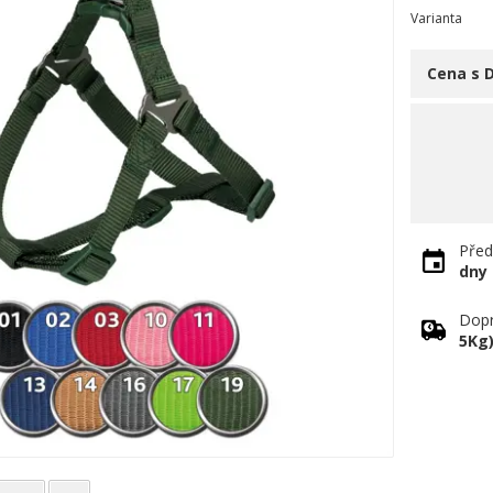
Varianta
Cena s 
Před
dny
Dopr
5Kg