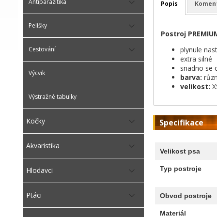
Antiparazitika
Popis
Komen
Pelíšky
Postroj PREMIU
plynule nas
Cestování
extra silné
snadno se 
Výcvik
barva:
různ
velikost:
XS
Výstražné tabulky
Kočky
Specifikace
Akvaristika
Velikost psa
Typ postroje
Hlodavci
Ptáci
Obvod postroje
Materiál