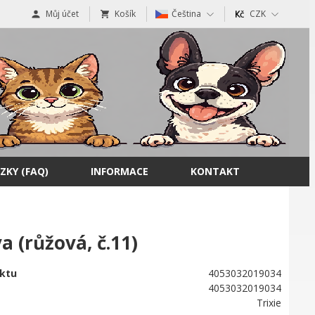
Můj účet
Košík
Čeština
CZK
ZKY (FAQ)
INFORMACE
KONTAKT
 (růžová, č.11)
ktu
4053032019034
4053032019034
Trixie