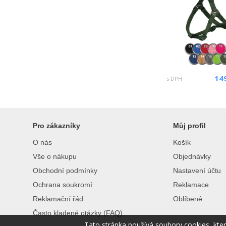
14
s DPH
Pro zákazníky
Můj profil
O nás
Košík
Vše o nákupu
Objednávky
Obchodní podmínky
Nastavení účtu
Ochrana soukromí
Reklamace
Reklamační řád
Oblíbené
Často kladené otázky (FAQ)
Tato stránka používá soubory cookies, kte