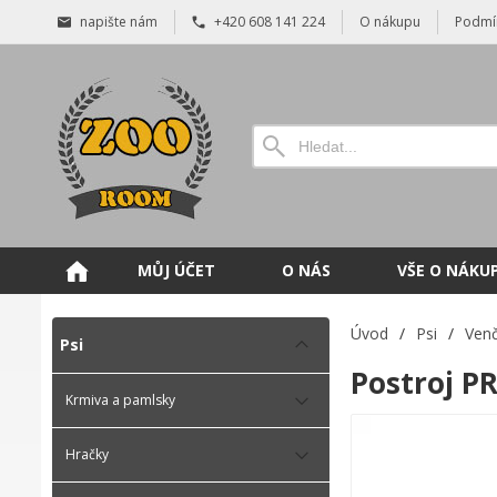
napište nám
+420 608 141 224
O nákupu
Podmí
MŮJ ÚČET
O NÁS
VŠE O NÁKU
Úvod
/
Psi
/
Venč
Psi
Postroj P
Krmiva a pamlsky
Hračky