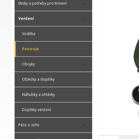
Misky a potřeby pro krmení
Venčení
Vodítka
Postroje
Obojky
Oblečky a doplňky
Náhubky a ohlávky
Doplňky venčení
Péče o zvíře