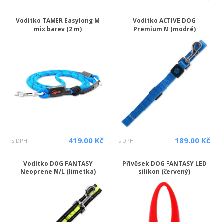
Vodítko TAMER Easylong M
Vodítko ACTIVE DOG
mix barev (2 m)
Premium M (modré)
419.00 Kč
189.00 Kč
s DPH
s DPH
Vodítko DOG FANTASY
Přívěsek DOG FANTASY LED
Neoprene M/L (limetka)
silikon (červený)