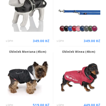
349.00 Kč
349.00 Kč
s DPH
s DPH
Obleček Montana (45cm)
Obleček Winea (40cm)
519.00 Kč
449.00 Kč
s DPH
s DPH