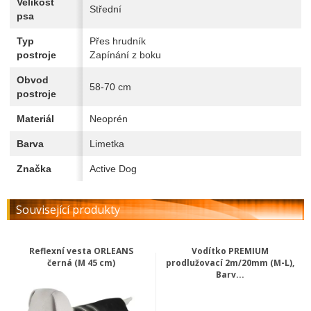
Velikost
Střední
psa
Typ
Přes hrudník
postroje
Zapínání z boku
Obvod
58-70 cm
postroje
Materiál
Neoprén
Barva
Limetka
Značka
Active Dog
Související produkty
Reflexní vesta ORLEANS
Vodítko PREMIUM
černá (M 45 cm)
prodlužovací 2m/20mm (M-L),
Barv...