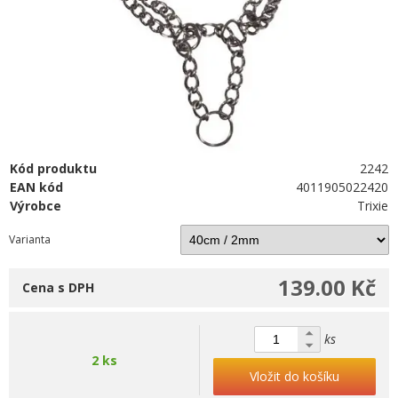
Kód produktu
2242
EAN kód
4011905022420
Výrobce
Trixie
Varianta
139.00 Kč
Cena s DPH
ks
2 ks
Vložit do košíku