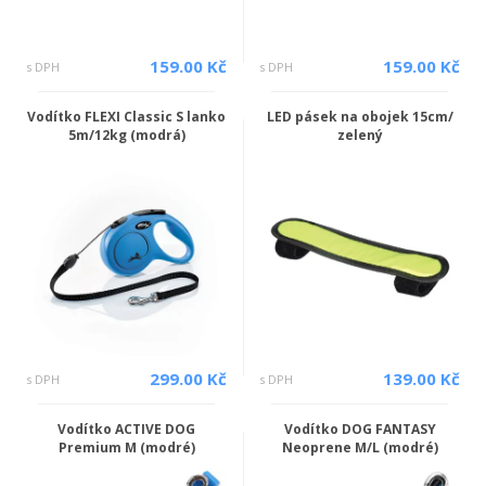
159.00 Kč
159.00 Kč
s DPH
s DPH
Vodítko FLEXI Classic S lanko
LED pásek na obojek 15cm/
5m/12kg (modrá)
zelený
299.00 Kč
139.00 Kč
s DPH
s DPH
Vodítko ACTIVE DOG
Vodítko DOG FANTASY
Premium M (modré)
Neoprene M/L (modré)