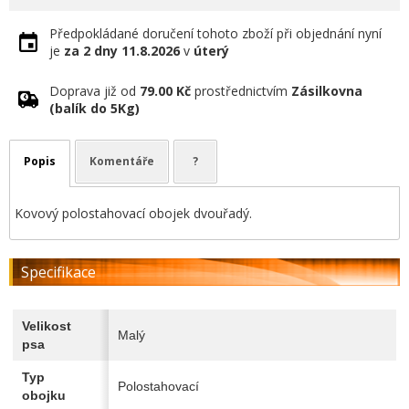
Předpokládané doručení tohoto zboží při objednání nyní
je
za 2 dny
11.8.2026
v
úterý
Doprava již od
79.00 Kč
prostřednictvím
Zásilkovna
(balík do 5Kg)
Popis
Komentáře
?
Kovový polostahovací obojek dvouřadý.
Specifikace
Velikost
Malý
psa
Typ
Polostahovací
obojku