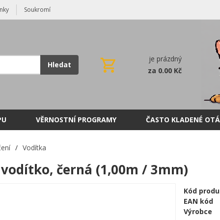
nky
Soukromí
je prázdný
Hledat
za 0.00 Kč
PU
VĚRNOSTNÍ PROGRAMY
ČASTO KLADENÉ OTÁ
ení
/
Vodítka
 vodítko, černá (1,00m / 3mm)
Kód produ
EAN kód
Výrobce