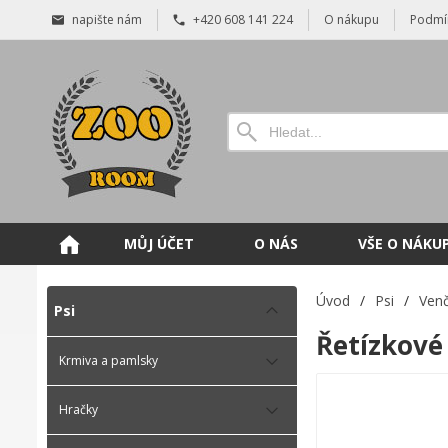
napište nám
+420 608 141 224
O nákupu
Podmí
MŮJ ÚČET
O NÁS
VŠE O NÁKU
Úvod
/
Psi
/
Venč
Psi
Řetízkové
Krmiva a pamlsky
Hračky