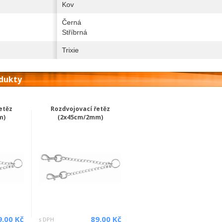
Kov
Černá
Stříbrná
Trixie
odukty
etěz
Rozdvojovací řetěz
m)
(2x45cm/2mm)
9.00 Kč
89.00 Kč
s DPH