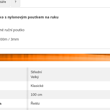
táře
?
tko s nylonovým poutkem na ruku
né ruční poutko
.00m / 3mm
Střední
Velký
Klasické
100 cm
a
Řetěz