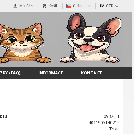
Můj účet
Košík
Čeština
CZK
ZKY (FAQ)
INFORMACE
KONTAKT
ktu
09320-1
4011905140216
Trixie