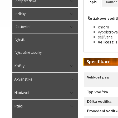
Antiparazitika
Popis
Komen
Pelíšky
Řetízkové vodí
chrom
Cestování
vypolstrova
sešívané
Výcvik
velikost:
1
Výstražné tabulky
Specifikace
Kočky
Velikost psa
Akvaristika
Typ vodítka
Hlodavci
Délka vodítka
Ptáci
Provedení vodítk