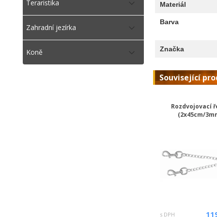
Teraristika
Materiál
Barva
Zahradní jezírka
Značka
Koně
Související pr
Rozdvojovací ř
(2x45cm/3m
11
s DPH