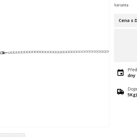
Varianta
Cena s 
Před
dny
Dopr
5Kg