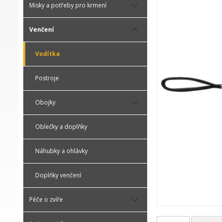
Misky a potřeby pro krmení
Venčení
Vodítka
Postroje
Obojky
Oblečky a doplňky
Náhubky a ohlávky
Doplňky venčení
Péče o zvíře