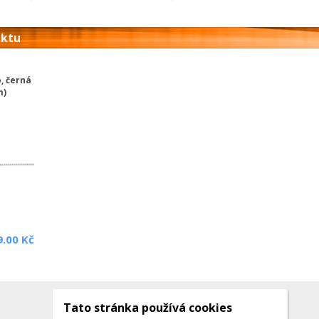
uktu
, černá
m)
9.00 Kč
Tato stránka používá cookies
Kontakty