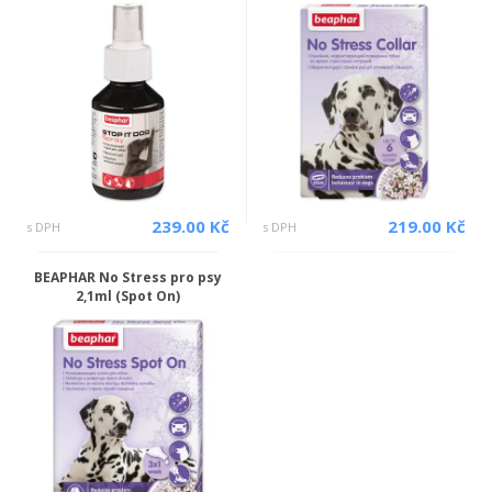
239.00 Kč
219.00 Kč
s DPH
s DPH
BEAPHAR No Stress pro psy
2,1ml (Spot On)