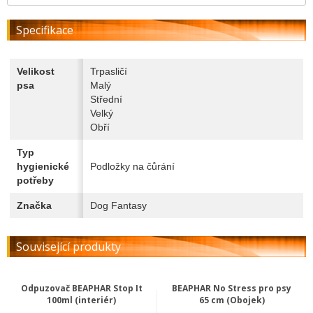
Specifikace
Velikost
Trpasličí
psa
Malý
Střední
Velký
Obří
Typ
hygienické
Podložky na čůrání
potřeby
Značka
Dog Fantasy
Související produkty
Odpuzovač BEAPHAR Stop It
BEAPHAR No Stress pro psy
100ml (interiér)
65 cm (Obojek)