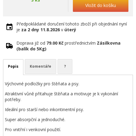
Vložit do košíku
Předpokládané doručení tohoto zboží při objednání nyní
je
za 2 dny
11.8.2026
v
úterý
Doprava již od
79.00 Kč
prostřednictvím
Zásilkovna
(balík do 5Kg)
Popis
Komentáře
?
Výchovné podložky pro štěňata a psy.
Atraktivní vůně přitahuje štěňata a motivuje je k vykonání
potřeby.
Ideální pro starší nebo inkontinentní psy.
Super absorpční a jednoduché.
Pro vnitřní i venkovní použití.