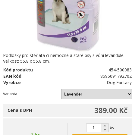
Podložky pro štěňata či nemocné a staré psy s vůní levandule.
Velikost: 55,8 x 55,8 cm.
Kód produktu
454-500083
EAN kód
8595091792702
Výrobce
Dog Fantasy
Varianta
389.00 Kč
Cena s DPH
ks
3 ks