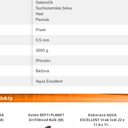
Gekončík
Suchozemská želva
Had
Pavouk
Písek
0,5 mm
3000 g
Přírodní
Béžová
Aqua Excellent
odukty
RA
Kořen REPTI PLANET
Dekorace AQUA
M)
DriftWood Bulk (M)
EXCELLENT Vrak lodi 22 x
11,8 x 11...