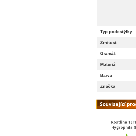
Typ podestýlky
Zrnitost
Gramáž
Materiál
Barva
Značka
Související pr
Rostlina TET
Hygrophila (