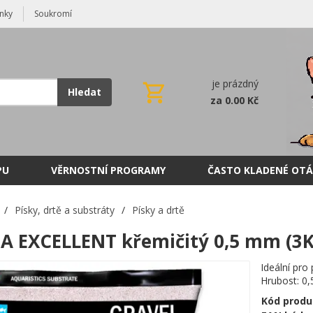
nky
Soukromí
je prázdný
Hledat
za 0.00 Kč
PU
VĚRNOSTNÍ PROGRAMY
ČASTO KLADENÉ OTÁ
/
Písky, drtě a substráty
/
Písky a drtě
A EXCELLENT křemičitý 0,5 mm (3K
Ideální pro 
Hrubost: 0
Kód produ