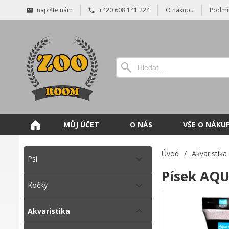
napište nám
+420 608 141 224
O nákupu
Podmí
MŮJ ÚČET
O NÁS
VŠE O NÁKU
Úvod
/
Akvaristika
Psi
Písek AQU
Kočky
Akvaristika