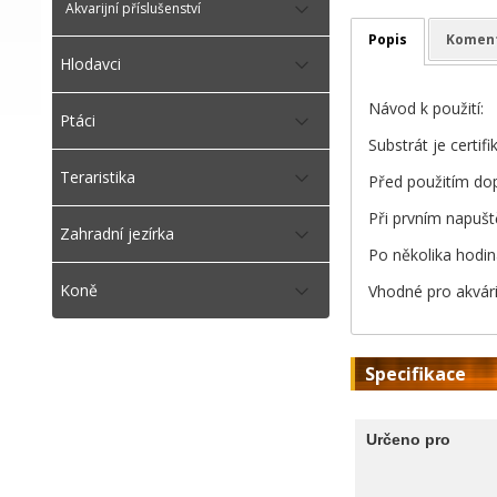
Akvarijní příslušenství
Popis
Komen
Hlodavci
Návod k použití:
Ptáci
Substrát je certif
Teraristika
Před použitím do
Při prvním napuště
Zahradní jezírka
Po několika hodin
Koně
Vhodné pro akvária
Specifikace
Určeno pro