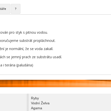
táře
?
ikován pro styk s pitnou vodou.
poručujeme substrát propláchnout.
ní je normální, že se voda zakalí.
ách se jemný prach ze substrátu usadí.
 i terária (paludária)
Ryby
Vodní Želva
Agama