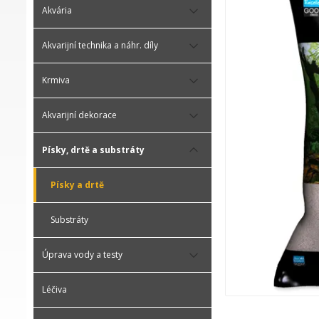
Akvária
Akvarijní technika a náhr. díly
Krmiva
Akvarijní dekorace
Písky, drtě a substráty
Písky a drtě
Substráty
Úprava vody a testy
Léčiva