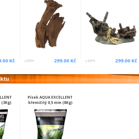
9.00 Kč
299.00 Kč
299.00 Kč
s DPH
s DPH
uktu
ELLENT
Písek AQUA EXCELLENT
 (3Kg)
křemičitý 0,5 mm (8Kg)