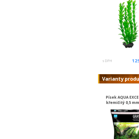
12
s DPH
Varianty prod
Písek AQUA EXC
křemičitý 0,5 mm