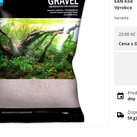
EAN kód
Výrobce
Varianta
23.00 Kč
Cena s 
Před
dny
Dopr
5Kg