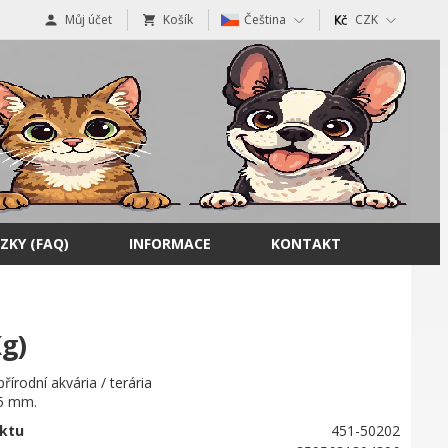
Můj účet
Košík
Čeština
CZK
ZKY (FAQ)
INFORMACE
KONTAKT
g)
přírodní akvária / terária
,5 mm.
ktu
451-50202