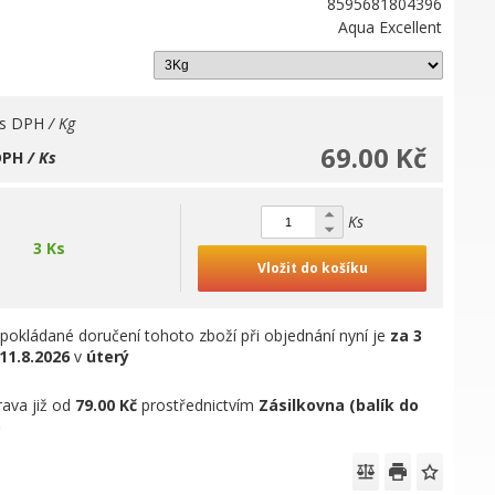
8595681804396
Aqua Excellent
s DPH
/ Kg
69.00 Kč
DPH
/ Ks
Ks
3 Ks
Vložit do košíku
pokládané doručení tohoto zboží při objednání nyní je
za 3
11.8.2026
v
úterý
ava již od
79.00 Kč
prostřednictvím
Zásilkovna (balík do
)