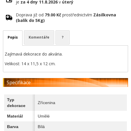
je
za 4 dny
11.8.2026
v
úterý
Doprava již od
79.00 Kč
prostřednictvím
Zásilkovna
(balík do 5Kg)
Popis
Komentáře
?
Zajímavá dekorace do akvária.
Velikost: 14 x 11,5 x 12 cm.
Specifikace
Typ
Zřícenina
dekorace
Materiál
Umělé
Barva
Bílá