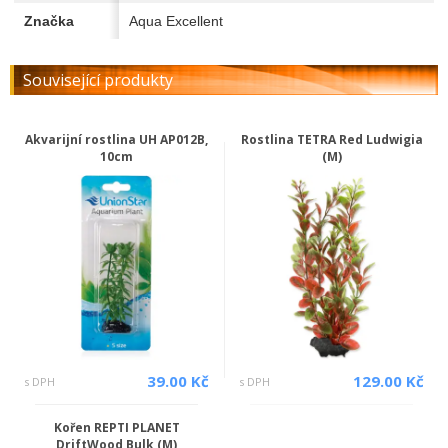
Značka
Aqua Excellent
Související produkty
Akvarijní rostlina UH AP012B,
Rostlina TETRA Red Ludwigia
10cm
(M)
39.00 Kč
129.00 Kč
s DPH
s DPH
Kořen REPTI PLANET
DriftWood Bulk (M)