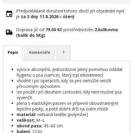
Předpokládané doručení tohoto zboží při objednání nyní
je
za 3 dny
11.8.2026
v
úterý
Doprava již od
79.00 Kč
prostřednictvím
Zásilkovna
(balík do 5Kg)
Popis
Komentáře
?
vysoce absorpční, jednorázové pleny pomohou zvládat
hygienu u psa (samce), který trpí inkontinencí
vhodné i po operacích, kdy se pes nemůže venčit
přirozeným způsobem
lze použít i při dlouhém cestování, kdy není možné psa
vyvenčit
plena s elastickým pasem se připevní oboustrannými
lepícími pásky, a poté dobře drží na svém místě
materiál:
netkaná textilie (polyester)
velikost:
M–L
obvod pasu:
45–60 cm
balení:
12 ks