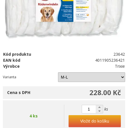
Kód produktu
23642
EAN kód
4011905236421
Výrobce
Trixie
Varianta
228.00 Kč
Cena s DPH
ks
4 ks
Vložit do košíku