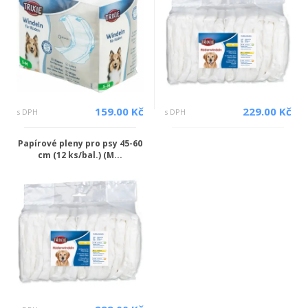
159.00 Kč
229.00 Kč
s DPH
s DPH
Papírové pleny pro psy 45-60
cm (12 ks/bal.) (M...