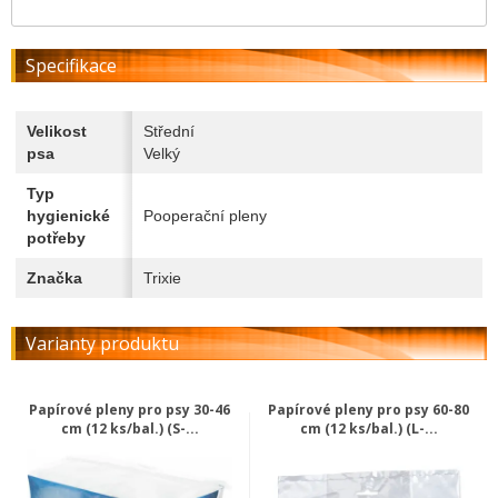
Specifikace
Velikost
Střední
psa
Velký
Typ
hygienické
Pooperační pleny
potřeby
Značka
Trixie
Varianty produktu
Papírové pleny pro psy 30-46
Papírové pleny pro psy 60-80
cm (12 ks/bal.) (S-...
cm (12 ks/bal.) (L-...