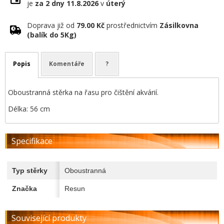
je
za 2 dny
11.8.2026
v
úterý
Doprava již od
79.00 Kč
prostřednictvím
Zásilkovna
(balík do 5Kg)
Popis
Komentáře
?
Oboustranná stěrka na řasu pro čištění akvárií.
Délka: 56 cm
Specifikace
Typ stěrky
Oboustranná
Značka
Resun
Související produkty