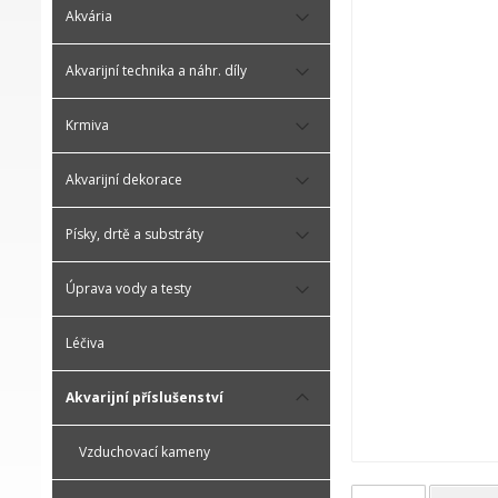
Akvária
Akvarijní technika a náhr. díly
Krmiva
Akvarijní dekorace
Písky, drtě a substráty
Úprava vody a testy
Léčiva
Akvarijní příslušenství
Vzduchovací kameny