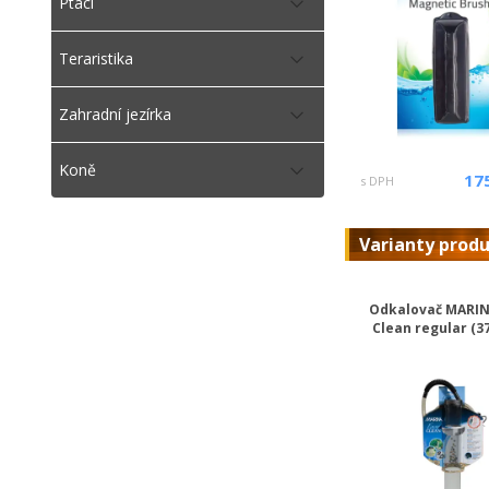
Ptáci
Teraristika
Zahradní jezírka
Koně
17
s DPH
Varianty prod
Odkalovač MARIN
Clean regular (37