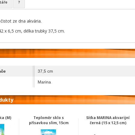
táře
?
čistot ze dna akvária.
42 x 6,5 cm, délka trubky 37,5 cm.
ače
37,5 cm
Marina
odukty
ka (M)
Teploměr sklo s
Síťka MARINA akvarijní
přísavkou slim, 15cm
černá (15 x 12,5 cm)