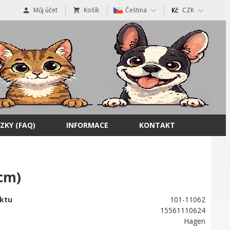
Můj účet
Košík
Čeština
CZK
ZKY (FAQ)
INFORMACE
KONTAKT
cm)
ktu
101-11062
15561110624
Hagen