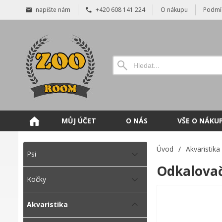
napište nám
+420 608 141 224
O nákupu
Podmí
MŮJ ÚČET
O NÁS
VŠE O NÁKU
Úvod
/
Akvaristika
Psi
Odkalovač
Kočky
Akvaristika