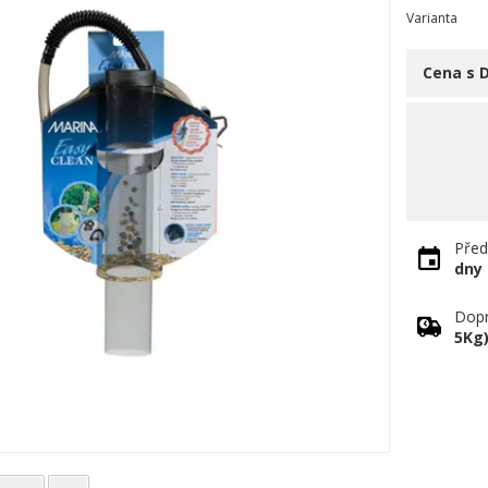
Varianta
Cena s 
Před
dny
Dopr
5Kg