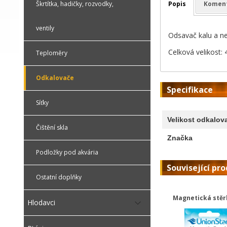
Popis
Komen
Škrtítka, hadičky, rozvodky,
ventily
Odsavač kalu a ne
Celková velikost: 
Teploměry
Odkalovače
Specifikace
Síťky
Velikost odkalov
Čištění skla
Značka
Podložky pod akvária
Související pr
Ostatní doplňky
Magnetická stěr
Hlodavci