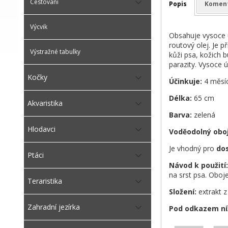
Cestování
Popis
Komen
Výcvik
Obsahuje vysoce ú
routový olej. Je 
Výstražné tabulky
kůži psa, kožich 
parazity. Vysoce ú
Kočky
Účinkuje:
4 měsí
Délka:
65 cm
Akvaristika
Barva:
zelená
Hlodavci
Voděodolný obo
Je vhodný pro
dos
Ptáci
Návod k použití:
na srst psa. Oboj
Teraristika
Složení:
extrakt z
Zahradní jezírka
Pod odkazem níž