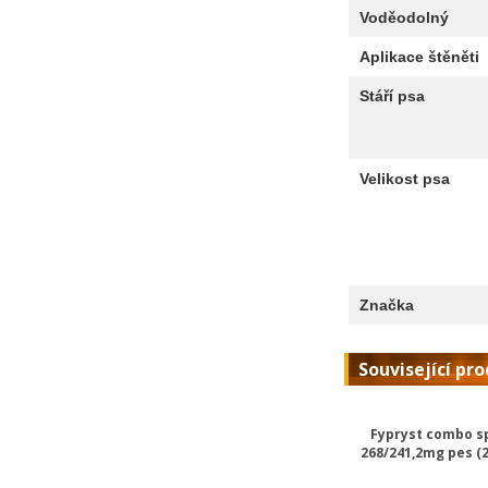
Voděodolný
Aplikace štěněti
Stáří psa
Velikost psa
Značka
Související pr
Fypryst combo s
268/241,2mg pes (