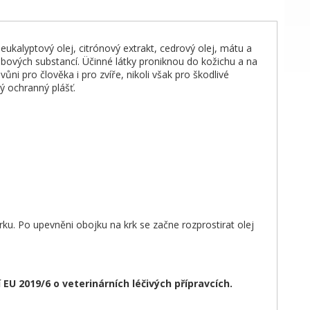
kalyptový olej, citrónový extrakt, cedrový olej, mátu a
bových substancí. Üčinné látky proniknou do kožichu a na
i pro člověka i pro zvíře, nikoli však pro škodlivé
ý ochranný plášť.
u. Po upevněni obojku na krk se začne rozprostirat olej
U 2019/6 o veterinárních léčivých přípravcích.