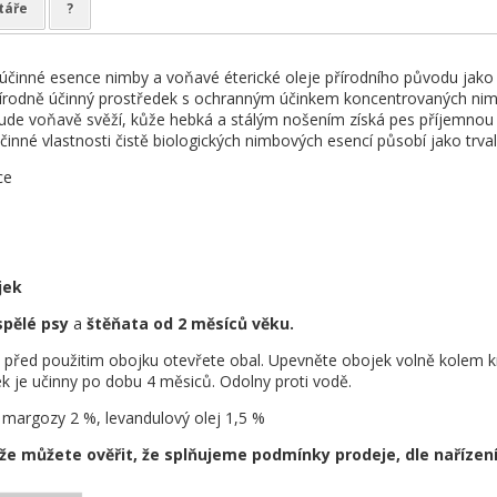
táře
?
činné esence nimby a voňavé éterické oleje přírodního původu jako eu
přírodně účinný prostředek s ochranným účinkem koncentrovaných nim
bude voňavě svěží, kůže hebká a stálým nošením získá pes příjemnou vůn
činné vlastnosti čistě biologických nimbových esencí působí jako trval
ce
jek
pělé psy
a
štěňata od 2 měsíců věku.
před použitim obojku otevřete obal. Upevněte obojek volně kolem krk
ek je učinny po dobu 4 měsiců. Odolny proti vodě.
 margozy 2 %, levandulový olej 1,5 %
e můžete ověřit, že splňujeme podmínky prodeje, dle nařízení E