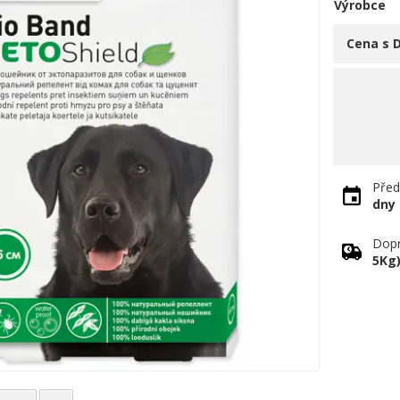
Výrobce
Cena s 
Před
dny
Dopr
5Kg