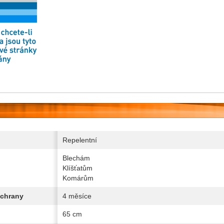
Repelentní
Blechám
Klíšťatům
Komárům
chrany
4 měsíce
65 cm