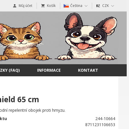
Můj účet
Košík
Čeština
CZK
ZKY (FAQ)
INFORMACE
KONTAKT
ield 65 cm
rodní repelentní obojek proti hmyzu.
ktu
244-10664
8711231106653