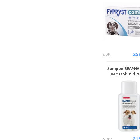
25
s DPH
Šampon BEAPHA
IMMO Shield 2
21
s DPH