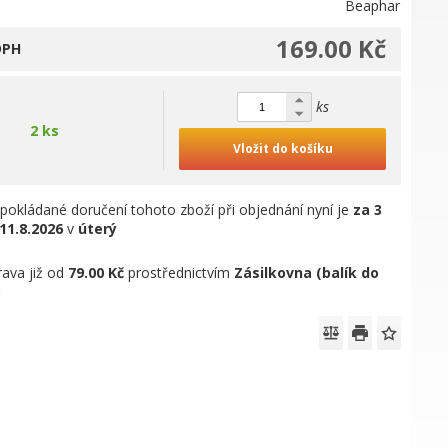
Beaphar
169.00 Kč
DPH
ks
2 ks
Vložit do košíku
pokládané doručení tohoto zboží při objednání nyní je
za 3
11.8.2026
v
úterý
ava již od
79.00 Kč
prostřednictvím
Zásilkovna (balík do
)