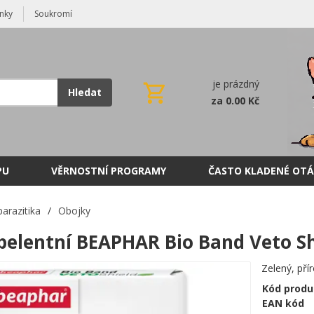
nky
Soukromí
je prázdný
Hledat
za 0.00 Kč
PU
VĚRNOSTNÍ PROGRAMY
ČASTO KLADENÉ OTÁ
parazitika
/
Obojky
pelentní BEAPHAR Bio Band Veto Sh
Zelený, pří
Kód produ
EAN kód