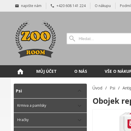
napište nám
+420 608 141 224
O nákupu
Podmí
MŮJ ÚČET
O NÁS
VŠE O NÁKU
Úvod
/
Psi
/
Anti
Psi
Obojek re
Krmiva a pamlsky
Hračky