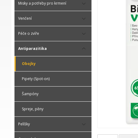
Misky a potřeby pro krmení
Venčení
Péče o zvíře
Antiparazitika
Obojky
Pipety (Spot-on)
Šampóny
Spreje, pěny
Pelíšky