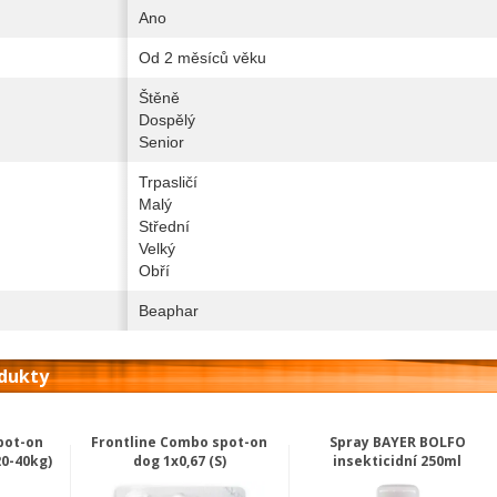
Ano
Od 2 měsíců věku
Štěně
Dospělý
Senior
Trpasličí
Malý
Střední
Velký
Obří
Beaphar
odukty
pot-on
Frontline Combo spot-on
Spray BAYER BOLFO
20-40kg)
dog 1x0,67 (S)
insekticidní 250ml