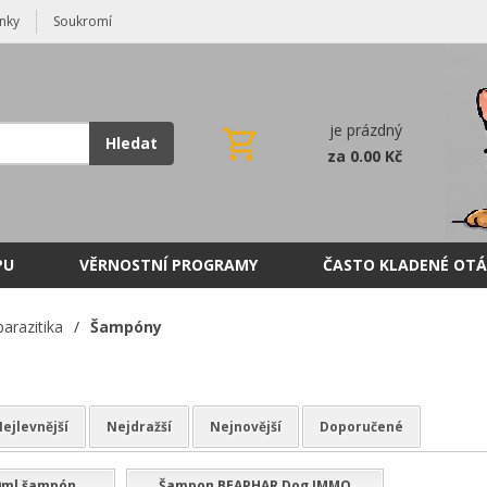
nky
Soukromí
je prázdný
Hledat
za 0.00 Kč
PU
VĚRNOSTNÍ PROGRAMY
ČASTO KLADENÉ OTÁ
parazitika
/
Šampóny
ejlevnější
Nejdražší
Nejnovější
Doporučené
50ml šampón
Šampon BEAPHAR Dog IMMO