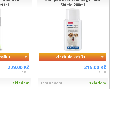
zitní
Shield 200ml
košíku
Vložit do košíku
209.00 Kč
219.00 Kč
s DPH
s DPH
skladem
Dostupnost
skladem