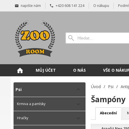
napište nám
+420 608 141 224
O nákupu
Podmí
MŮJ ÚČET
O NÁS
VŠE O NÁKU
Úvod
/
Psi
/
Anti
Psi
Šampóny
Krmiva a pamlsky
Abecední
N
Hračky
Arpalit Neo 2