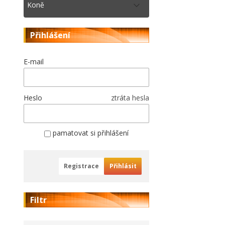
Koně
Přihlášení
E-mail
Heslo
ztráta hesla
pamatovat si přihlášení
Registrace
Přihlásit
Filtr