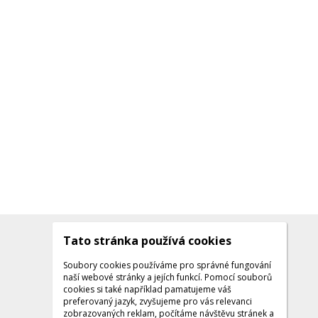
Tato stránka používá cookies
Kontakty
Kontaktujte nás
Soubory cookies používáme pro správné fungování
naší webové stránky a jejích funkcí. Pomocí souborů
Tel.: +420 608 141 224
cookies si také například pamatujeme váš
preferovaný jazyk, zvyšujeme pro vás relevanci
Po - Pá: 9:00 - 16:00
zobrazovaných reklam, počítáme návštěvu stránek a