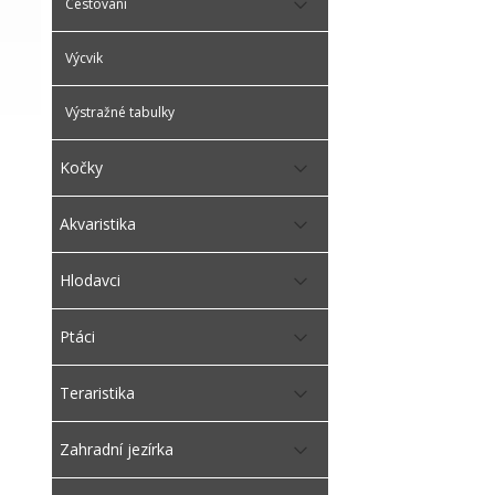
Cestování
Výcvik
Výstražné tabulky
Kočky
Akvaristika
Hlodavci
Ptáci
Teraristika
Zahradní jezírka