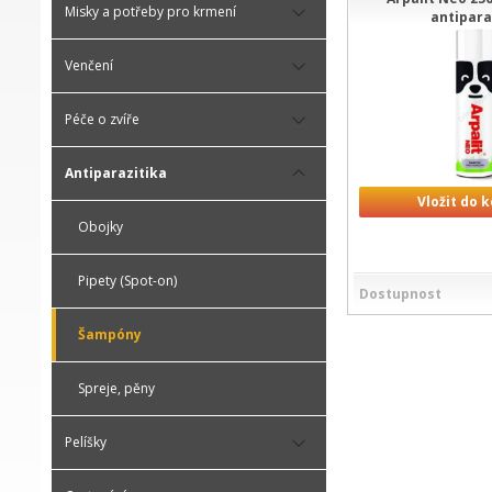
Misky a potřeby pro krmení
antipara
Venčení
Péče o zvíře
Antiparazitika
Vložit do 
Obojky
Pipety (Spot-on)
Dostupnost
Šampóny
Spreje, pěny
Pelíšky