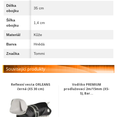
Délka
35 cm
obojku
Šířka
1,4 cm
obojku
Materiál
Kůže
Barva
Hnědá
Značka
Tommi
Související produkty
Reflexní vesta ORLEANS
Vodítko PREMIUM
černá (XS 30 cm)
prodlužovací 2m/15mm (XS-
S), Bar...