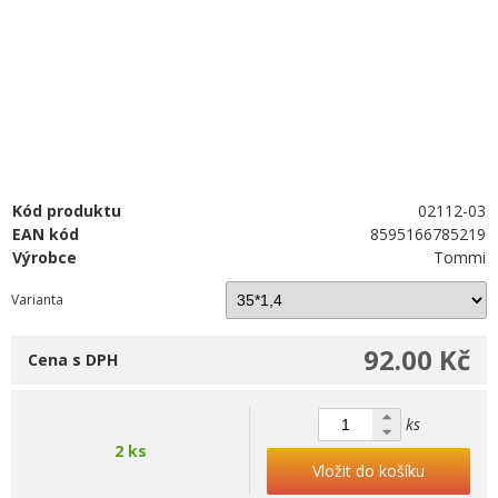
Kód produktu
02112-03
EAN kód
8595166785219
Výrobce
Tommi
Varianta
92.00 Kč
Cena s DPH
ks
2 ks
Vložit do košíku