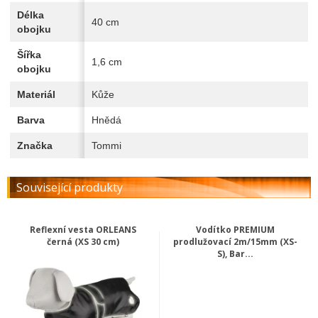
Délka
40 cm
obojku
Šířka
1,6 cm
obojku
Materiál
Kůže
Barva
Hnědá
Značka
Tommi
Související produkty
Reflexní vesta ORLEANS
Vodítko PREMIUM
černá (XS 30 cm)
prodlužovací 2m/15mm (XS-
S), Bar...