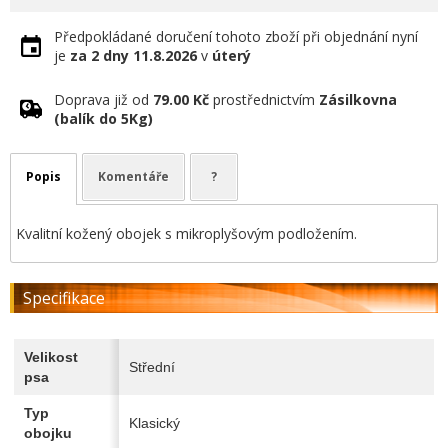
Předpokládané doručení tohoto zboží při objednání nyní
je
za 2 dny
11.8.2026
v
úterý
Doprava již od
79.00 Kč
prostřednictvím
Zásilkovna
(balík do 5Kg)
Popis
Komentáře
?
Kvalitní kožený obojek s mikroplyšovým podložením.
Specifikace
Velikost
Střední
psa
Typ
Klasický
obojku