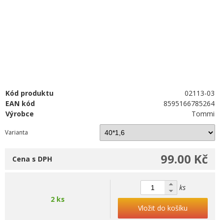
Kód produktu
02113-03
EAN kód
8595166785264
Výrobce
Tommi
Varianta
99.00 Kč
Cena s DPH
ks
2 ks
Vložit do košíku