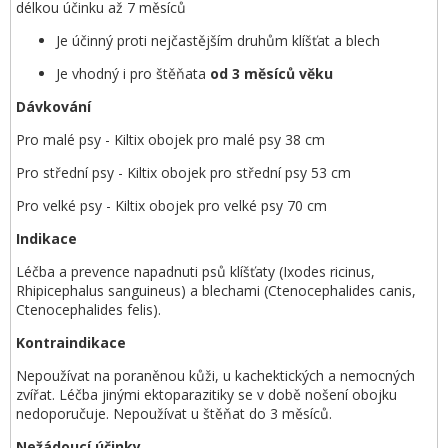
délkou účinku až 7 měsíců
Je účinný proti nejčastějším druhům klíšťat a blech
Je vhodný i pro štěňata
od 3 měsíců věku
Dávkování
Pro malé psy - Kiltix obojek pro malé psy 38 cm
Pro střední psy - Kiltix obojek pro střední psy 53 cm
Pro velké psy - Kiltix obojek pro velké psy 70 cm
Indikace
Léčba a prevence napadnuti psů klíšťaty (Ixodes ricinus,
Rhipicephalus sanguineus) a blechami (Ctenocephalides canis,
Ctenocephalides felis).
Kontraindikace
Nepoužívat na poraněnou kůži, u kachektických a nemocných
zvířat. Léčba jinými ektoparazitiky se v době nošení obojku
nedoporučuje. Nepoužívat u štěňat do 3 měsíců.
Nežádoucí účinky