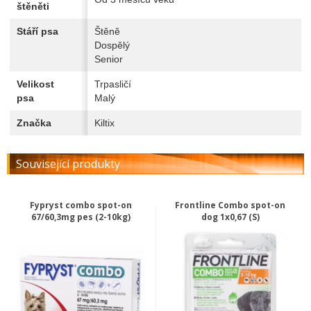
štěněti
Stáří psa
Štěně
Dospělý
Senior
Velikost
Trpasličí
psa
Malý
Značka
Kiltix
Související produkty
Fypryst combo spot-on
Frontline Combo spot-on
67/60,3mg pes (2-10kg)
dog 1x0,67 (S)