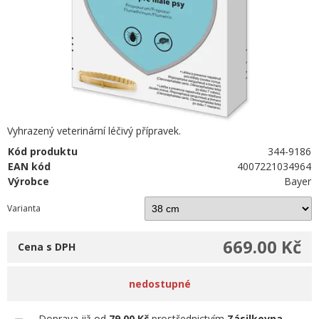
Vyhrazený veterinární léčivý přípravek.
Kód produktu
344-9186
EAN kód
4007221034964
Výrobce
Bayer
Varianta
669.00 Kč
Cena s DPH
nedostupné
Doprava již od
79.00 Kč
prostřednictvím
Zásilkovna