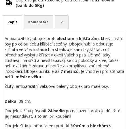
(balík do 5Kg)
Popis
Komentáře
?
Antiparazitický obojek proti
blechám
a
klíšťatům
, který chrání
psy po celou dobu klíštěcí sezóny. Obojek hubí a odpuzuje
klišťata ve všech stádiích a sterilizuje samičky klíšťat, což
předchází výskytu klíšťat v okolí Vašeho psa. Účinné látky
zůstávají na srsti a nevstřebávají se do pokožky a krve, takže
nehrozí žádné zdravotní potíže a komplikace způsobené
intoxikací. Obojek účinkuje až
7 měsíců.
Je vhodný i pro štěňata
od 3. měsíce věku.
Žlutý, antiparazitní vakuově balený obojek pro malé psy.
Délka:
38 cm.
Obojek začíná působit
24 hodin
po nasazení proto je důležité
jej nesundávat, a to ani při koupání!
Obojek Kiltix je přípravkem proti
klíšťatům
a
blechám
s