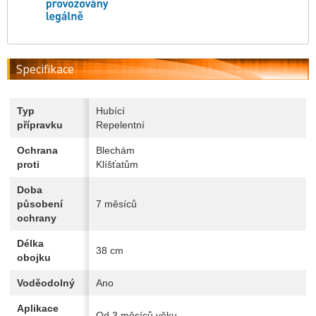
Specifikace
Typ
Hubící
přípravku
Repelentní
Ochrana
Blechám
proti
Klíšťatům
Doba
působení
7 měsíců
ochrany
Délka
38 cm
obojku
Voděodolný
Ano
Aplikace
Od 3 měsíců věku