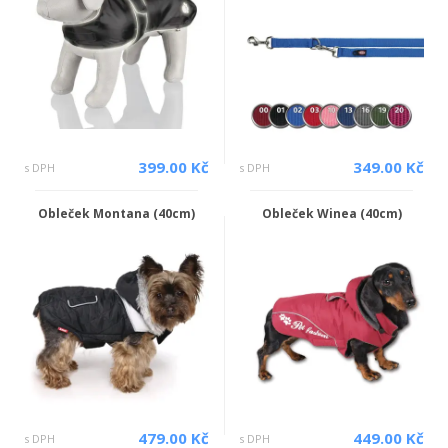
399.00 Kč
349.00 Kč
s DPH
s DPH
Obleček Montana (40cm)
Obleček Winea (40cm)
479.00 Kč
449.00 Kč
s DPH
s DPH