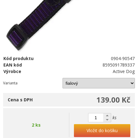
Kód produktu
0904-90547
EAN kód
8595091789337
Výrobce
Active Dog
Varianta
139.00 Kč
Cena s DPH
ks
2 ks
Vložit do košíku