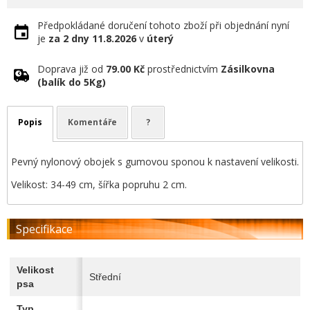
Předpokládané doručení tohoto zboží při objednání nyní
je
za 2 dny
11.8.2026
v
úterý
Doprava již od
79.00 Kč
prostřednictvím
Zásilkovna
(balík do 5Kg)
Popis
Komentáře
?
Pevný nylonový obojek s gumovou sponou k nastavení velikosti.
Velikost: 34-49 cm, šířka popruhu 2 cm.
Specifikace
Velikost
Střední
psa
Typ