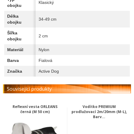
Klasický
obojku
Délka
34-49 cm
obojku
Šířka
2 cm
obojku
Materiál
Nylon
Barva
Fialová
Značka
Active Dog
Související produkty
Reflexní vesta ORLEANS
Vodítko PREMIUM
černá (M 50 cm)
prodlužovací 2m/20mm (M-L),
Barv...