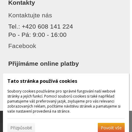
Kontakty
Kontaktujte nás
Tel.: +420 608 141 224
Po - Pá: 9:00 - 16:00
Facebook
Přijímáme online platby
Tato stránka používá cookies
Soubory cookies používáme pro správné fungování naší webové
stránky a jejích funkcí. Pomocí souborů cookies si také například
pamatujeme váš preferovaný jazyk, zvyšujeme pro vás relevanci
zobrazovaných reklam, počítáme návštěvu stránek a pamatujeme si
Děkujeme za důvěru
vaše nastavení provedená na stránce.
Tato stránka používá soubory cookies, které nám
pomáhají poskytovat služby. Používáním našich služeb
✖
Přizpůsobit
Povolit vše
vyjadřujete souhlas s používáním souborů cookies.
Více
© 2026 WEXBO |
www.wexbo.com
|
Přihlásit