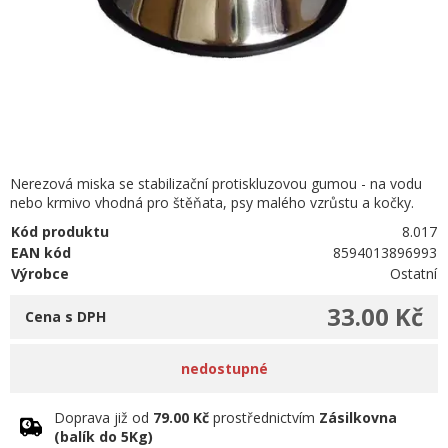
Nerezová miska se stabilizační protiskluzovou gumou - na vodu
nebo krmivo vhodná pro štěňata, psy malého vzrůstu a kočky.
Kód produktu
8.017
EAN kód
8594013896993
Výrobce
Ostatní
33.00 Kč
Cena s DPH
nedostupné
Doprava již od
79.00 Kč
prostřednictvím
Zásilkovna
(balík do 5Kg)