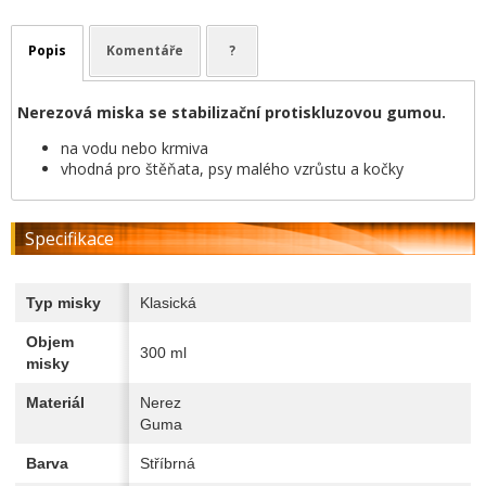
Popis
Komentáře
?
Nerezová miska se stabilizační protiskluzovou gumou.
na vodu nebo krmiva
vhodná pro štěňata, psy malého vzrůstu a kočky
Specifikace
Typ misky
Klasická
Objem
300 ml
misky
Materiál
Nerez
Guma
Barva
Stříbrná