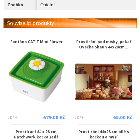
Značka
Ostatní
Související produkty
Fontána CATIT Mini Flower
Prostírání pod misky, pekař
Ovečka Shaun 44x28cm...
679.00 Kč
65.00 Kč
s DPH
s DPH
Prostírání 44 x 28 cm,
Prostírání 44x28 cm bílé s
Patchwork kočka šedé
kočkou a myší