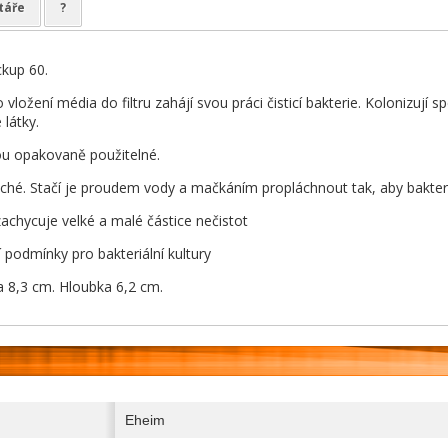
táře
?
ckup 60.
vložení média do filtru zahájí svou práci čisticí bakterie. Kolonizují 
 látky.
sou opakovaně použitelné.
uché. Stačí je proudem vody a mačkáním propláchnout tak, aby bakteriá
zachycuje velké a malé částice nečistot
 podmínky pro bakteriální kultury
a 8,3 cm. Hloubka 6,2 cm.
Eheim