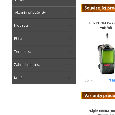
Související pr
Akvarijní příslušenství
Filtr EHEIM Pick
Hlodavci
vnitřní)
Ptáci
Teraristika
Zahradní jezírka
Koně
79
s DPH
Varianty prod
Náplň EHEIM (mo