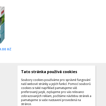
9.00 Kč
Tato stránka používá cookies
Kontakty
Kontaktujte nás
Soubory cookies používáme pro správné fungování
naší webové stránky a jejích funkcí. Pomocí souborů
Tel.: +420 608 141 224
cookies si také například pamatujeme váš
preferovaný jazyk, zvyšujeme pro vás relevanci
Po - Pá: 9:00 - 16:00
zobrazovaných reklam, počítáme návštěvu stránek a
Facebook
pamatujeme si vaše nastavení provedená na
stránce.