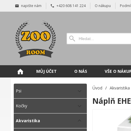
napište nám
+420 608 141 224
O nákupu
Podmí
MŮJ ÚČET
O NÁS
VŠE O NÁKU
Úvod
/
Akvaristika
Psi
Náplň EHE
Kočky
Akvaristika