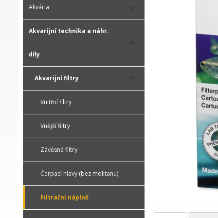
Akvária
Akvarijní technika a náhr.
díly
Akvarijní filtry
Vnitřní filtry
Vnější filtry
Závěsné filtry
Čerpací hlavy (bez molitanu)
Filtrační náplně