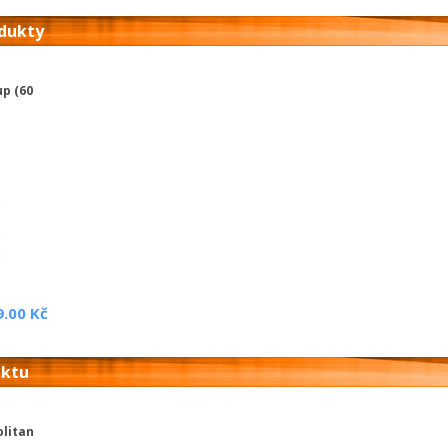
odukty
up (60
9.00 Kč
uktu
litan