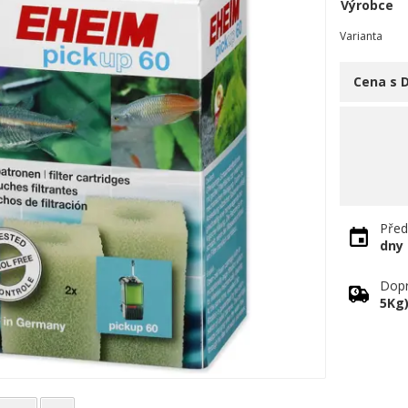
Výrobce
Varianta
Cena s 
Před
dny
Dopr
5Kg