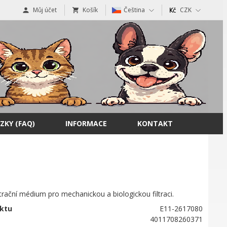
Můj účet
Košík
Čeština
CZK
ZKY (FAQ)
INFORMACE
KONTAKT
iltrační médium pro mechanickou a biologickou filtraci.
ktu
E11-2617080
4011708260371