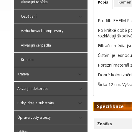
Akvarijní topítka
Popis
Komen
Osvětlení
Pro filtr EHEIM Pi
Po krátké době po 
Vzduchovací kompresory
rozkládají škodlivé
Filtrační média j
Akvarijní čerpadla
Čištění je jednod
Krmítka
Porézní materiál 
Krmiva
Dobré kolonizační
Šířka 12 cm. Výšk
Akvarijní dekorace
Písky, drtě a substráty
Specifikace
Úprava vody a testy
Značka
Léčiva