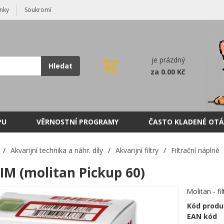
nky
Soukromí
je prázdný
Hledat
za 0.00 Kč
PU
VĚRNOSTNÍ PROGRAMY
ČASTO KLADENÉ OTÁ
/
Akvarijní technika a náhr. díly
/
Akvarijní filtry
/
Filtrační náplně
IM (molitan Pickup 60)
Molitan - f
Kód produ
EAN kód