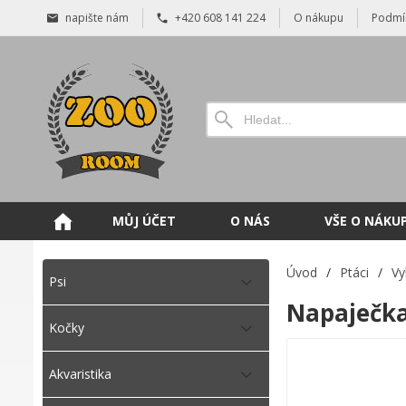
napište nám
+420 608 141 224
O nákupu
Podmí
MŮJ ÚČET
O NÁS
VŠE O NÁKU
Úvod
/
Ptáci
/
Vy
Psi
Napaječka
Kočky
Akvaristika