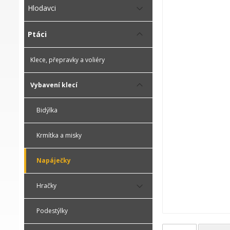
Hlodavci
Ptáci
Klece, přepravky a voliéry
Vybavení klecí
Bidýlka
Krmítka a misky
Napáječky
Hračky
Podestýlky