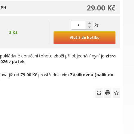
29.00 Kč
DPH
ks
3 ks
Vložit do košíku
pokládané doručení tohoto zboží při objednání nyní je
zítra
2026
v
pátek
ava již od
79.00 Kč
prostřednictvím
Zásilkovna (balík do
)