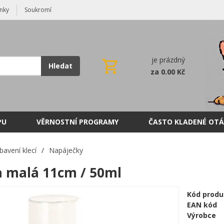
nky
Soukromí
je prázdný
Hledat
za 0.00 Kč
PU
VĚRNOSTNÍ PROGRAMY
ČASTO KLADENÉ OTÁ
bavení klecí
/
Napáječky
 malá 11cm / 50ml
Kód produ
EAN kód
Výrobce