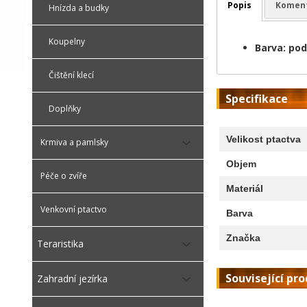
Popis
Komen
Hnízda a budky
Koupelny
Barva: pod
Čištění klecí
Specifikace
Doplňky
Velikost ptactva
Krmiva a pamlsky
Objem
Péče o zvíře
Materiál
Venkovní ptactvo
Barva
Značka
Teraristika
Související pr
Zahradní jezírka