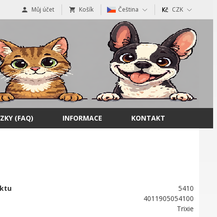
Můj účet
Košík
Čeština
CZK
ZKY (FAQ)
INFORMACE
KONTAKT
ktu
5410
4011905054100
Trixie