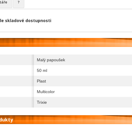
táře
?
le skladové dostupnosti
Malý papoušek
50 ml
Plast
Multicolor
Trixie
odukty