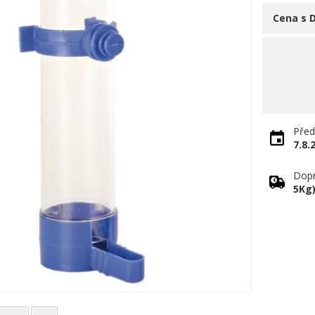
Cena s 
Před
7.8.
Dopr
5Kg