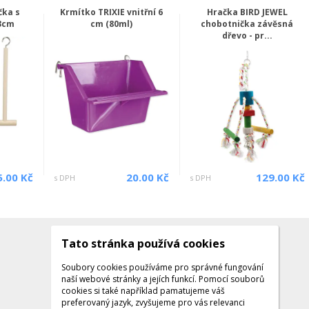
čka s
Krmítko TRIXIE vnitřní 6
Hračka BIRD JEWEL
3cm
cm (80ml)
chobotnička závěsná
dřevo - pr...
5.00 Kč
20.00 Kč
129.00 Kč
s DPH
s DPH
Tato stránka používá cookies
Kontakty
Kontaktujte nás
Soubory cookies používáme pro správné fungování
naší webové stránky a jejích funkcí. Pomocí souborů
Tel.: +420 608 141 224
cookies si také například pamatujeme váš
preferovaný jazyk, zvyšujeme pro vás relevanci
Po - Pá: 9:00 - 16:00