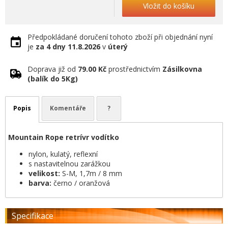
Vložit do košíku
Předpokládané doručení tohoto zboží při objednání nyní
je
za 4 dny
11.8.2026
v
úterý
Doprava již od
79.00 Kč
prostřednictvím
Zásilkovna
(balík do 5Kg)
Popis
Komentáře
?
Mountain Rope retrívr vodítko
nylon, kulatý, reflexní
s nastavitelnou zarážkou
velikost:
S-M, 1,7m / 8 mm
barva:
černo / oranžová
Specifikace