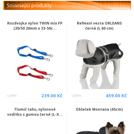
Související produkty
Rozdvojka nylon TWIN mix FP
Reflexní vesta ORLEANS
(20/50 20mm x 33-50c...
černá (L 60 cm)
239.00 Kč
459.00 Kč
s DPH
s DPH
Tlumič tahu, nylonové
Obleček Montana (65cm)
vodítko s gumou černé (L-X...