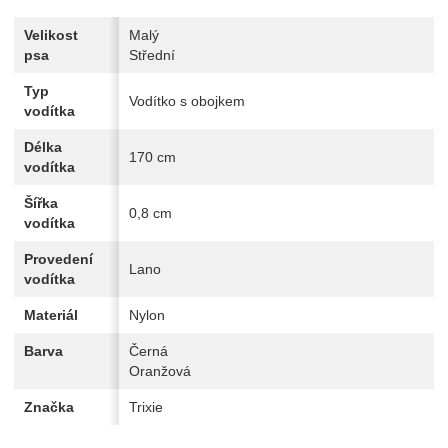
Velikost
Malý
psa
Střední
Typ
Vodítko s obojkem
vodítka
Délka
170 cm
vodítka
Šířka
0,8 cm
vodítka
Provedení
Lano
vodítka
Materiál
Nylon
Barva
Černá
Oranžová
Značka
Trixie