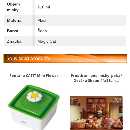
Objem
210 ml
misky
Materiál
Plast
Barva
Šedá
Značka
Magic Cat
Související produkty
Fontána CATIT Mini Flower
Prostírání pod misky, pekař
Ovečka Shaun 44x28cm...