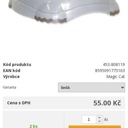
Kód produktu
453-808119
EAN kód
8595091775163
Výrobce
Magic Cat
Varianta
55.00 Kč
Cena s DPH
ks
2 ks