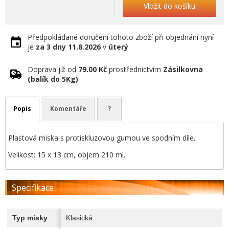
Vložit do košíku
Předpokládané doručení tohoto zboží při objednání nyní
je
za 3 dny
11.8.2026
v
úterý
Doprava již od
79.00 Kč
prostřednictvím
Zásilkovna
(balík do 5Kg)
Popis
Komentáře
?
Plastová miska s protiskluzovou gumou ve spodním díle.
Velikost: 15 x 13 cm, objem 210 ml.
Specifikace
Typ misky
Klasická