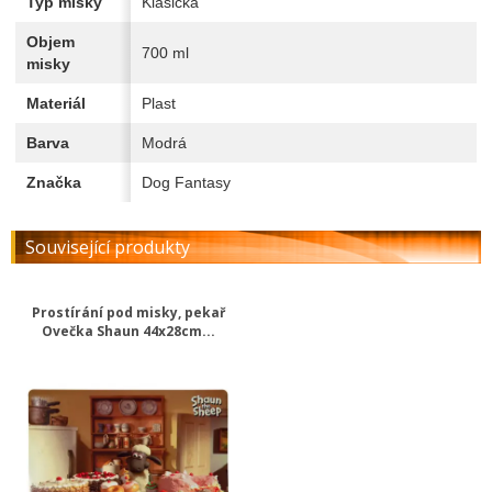
Typ misky
Klasická
Objem
700 ml
misky
Materiál
Plast
Barva
Modrá
Značka
Dog Fantasy
Související produkty
Prostírání pod misky, pekař
Ovečka Shaun 44x28cm...