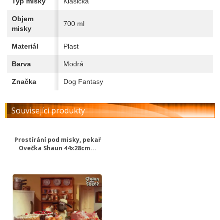
Typ misky
Klasická
Objem
700 ml
misky
Materiál
Plast
Barva
Modrá
Značka
Dog Fantasy
Související produkty
Prostírání pod misky, pekař
Ovečka Shaun 44x28cm...