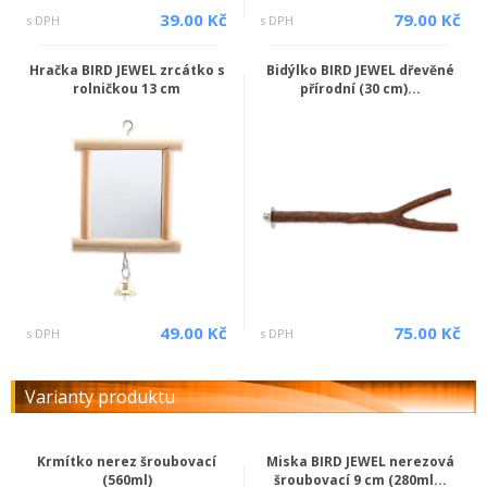
39.00 Kč
79.00 Kč
s DPH
s DPH
Hračka BIRD JEWEL zrcátko s
Bidýlko BIRD JEWEL dřevěné
rolničkou 13 cm
přírodní (30 cm)...
49.00 Kč
75.00 Kč
s DPH
s DPH
Varianty produktu
Krmítko nerez šroubovací
Miska BIRD JEWEL nerezová
(560ml)
šroubovací 9 cm (280ml...