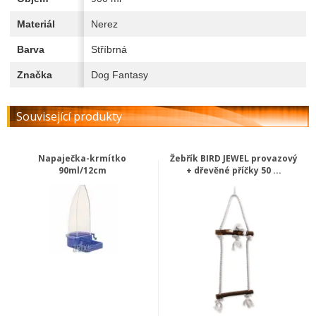
Materiál
Nerez
Barva
Stříbrná
Značka
Dog Fantasy
Související produkty
Napaječka-krmítko
Žebřík BIRD JEWEL provazový
90ml/12cm
+ dřevěné příčky 50 ...