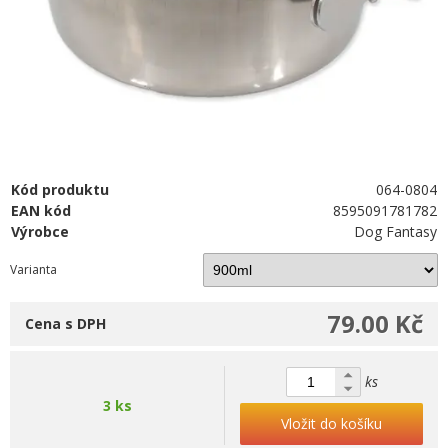
Kód produktu
064-0804
EAN kód
8595091781782
Výrobce
Dog Fantasy
Varianta
79.00 Kč
Cena s DPH
ks
3 ks
Vložit do košíku