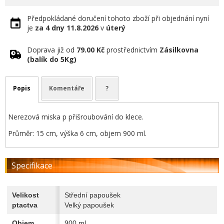
Předpokládané doručení tohoto zboží při objednání nyní
je
za 4 dny
11.8.2026
v
úterý
Doprava již od
79.00 Kč
prostřednictvím
Zásilkovna
(balík do 5Kg)
Popis
Komentáře
?
Nerezová miska p přišroubování do klece.
Průměr: 15 cm, výška 6 cm, objem 900 ml.
Specifikace
Velikost
Střední papoušek
ptactva
Velký papoušek
Objem
900 ml