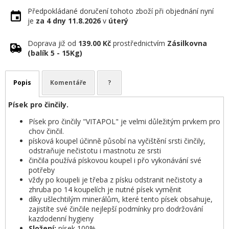
Předpokládané doručení tohoto zboží při objednání nyní
je
za 4 dny
11.8.2026
v
úterý
Doprava již od
139.00 Kč
prostřednictvím
Zásilkovna
(balík 5 - 15Kg)
Popis
Komentáře
?
Písek pro činčily.
Písek pro činčily "VITAPOL" je velmi důležitým prvkem pro
chov činčil.
písková koupel účinně působí na vyčištění srsti činčily,
odstraňuje nečistotu i mastnotu ze srsti
činčila používá pískovou koupel i přo vykonávání své
potřeby
vždy po koupeli je třeba z písku odstranit nečistoty a
zhruba po 14 koupelích je nutné písek vyměnit
díky ušlechtilým minerálům, které tento písek obsahuje,
zajistíte své činčile nejlepší podmínky pro dodržování
kazdodenní hygieny
Složení:
písek 100%