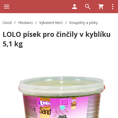
Úvod
/
Hlodavci
/
Vybavení klecí
/
Koupelny a písky
LOLO písek pro činčily v kyblíku
5,1 kg