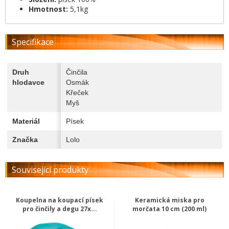
Hmotnost:
5,1kg
Specifikace
Druh
Činčila
hlodavce
Osmák
Křeček
Myš
Materiál
Písek
Značka
Lolo
Související produkty
Koupelna na koupací písek
Keramická miska pro
pro činčily a degu 27x...
morčata 10 cm (200 ml)