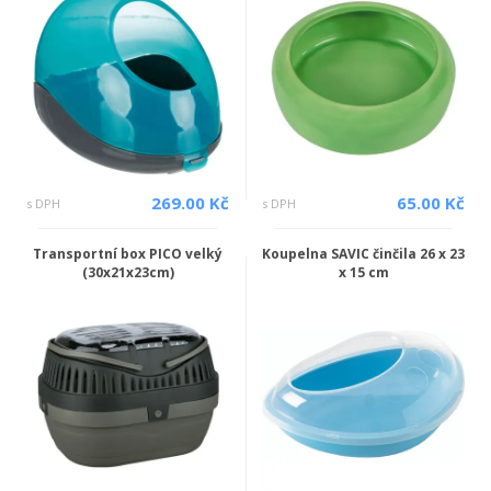
269.00 Kč
65.00 Kč
s DPH
s DPH
Transportní box PICO velký
Koupelna SAVIC činčila 26 x 23
(30x21x23cm)
x 15 cm