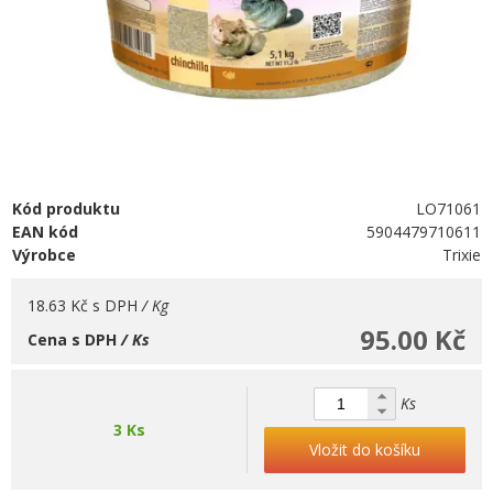
Kód produktu
LO71061
EAN kód
5904479710611
Výrobce
Trixie
18.63 Kč
s DPH
/ Kg
95.00 Kč
Cena s DPH
/ Ks
Ks
3 Ks
Vložit do košíku