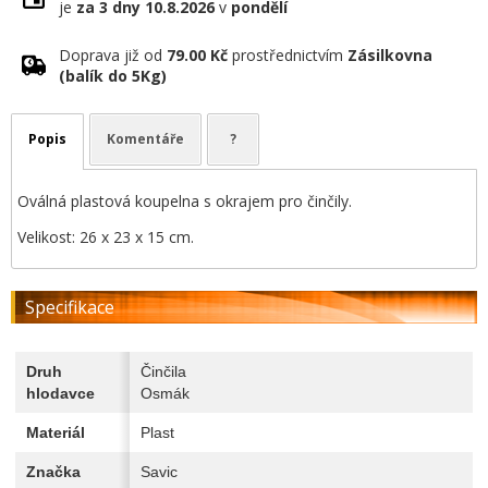
je
za 3 dny
10.8.2026
v
pondělí
Doprava již od
79.00 Kč
prostřednictvím
Zásilkovna
(balík do 5Kg)
Popis
Komentáře
?
Oválná plastová koupelna s okrajem pro činčily.
Velikost: 26 x 23 x 15 cm.
Specifikace
Druh
Činčila
hlodavce
Osmák
Materiál
Plast
Značka
Savic