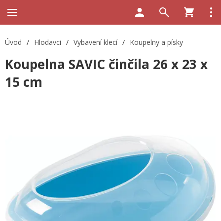
Úvod
/
Hlodavci
/
Vybavení klecí
/
Koupelny a písky
Koupelna SAVIC činčila 26 x 23 x
15 cm