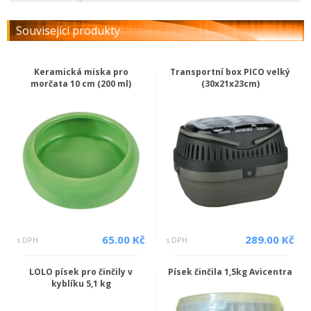
Související produkty
Keramická miska pro
Transportní box PICO velký
morčata 10 cm (200 ml)
(30x21x23cm)
65.00 Kč
289.00 Kč
s DPH
s DPH
LOLO písek pro činčily v
Písek činčila 1,5kg Avicentra
kyblíku 5,1 kg