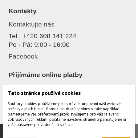
Kontakty
Kontaktujte nás
Tel.: +420 608 141 224
Po - Pá: 9:00 - 16:00
Facebook
Přijímáme online platby
Tato stránka používá cookies
Soubory cookies používáme pro správné fungování naší webové
stránky a jejích funkcí. Pomocí souborů cookies si také například
pamatujeme váš preferovaný jazyk, zvyšujeme pro vás relevanci
zobrazovaných reklam, počítáme návštěvu stránek a pamatujeme si
Děkujeme za důvěru
vaše nastavení provedená na stránce.
Tato stránka používá soubory cookies, které nám
pomáhají poskytovat služby. Používáním našich služeb