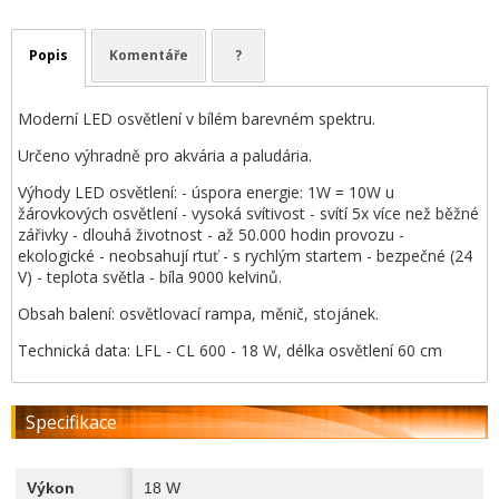
Popis
Komentáře
?
Moderní LED osvětlení v bílém barevném spektru.
Určeno výhradně pro akvária a paludária.
Výhody LED osvětlení: - úspora energie: 1W = 10W u
žárovkových osvětlení - vysoká svítivost - svítí 5x více než běžné
zářivky - dlouhá životnost - až 50.000 hodin provozu -
ekologické - neobsahují rtuť - s rychlým startem - bezpečné (24
V) - teplota světla - bíla 9000 kelvinů.
Obsah balení: osvětlovací rampa, měnič, stojánek.
Technická data: LFL - CL 600 - 18 W, délka osvětlení 60 cm
Specifikace
Výkon
18 W