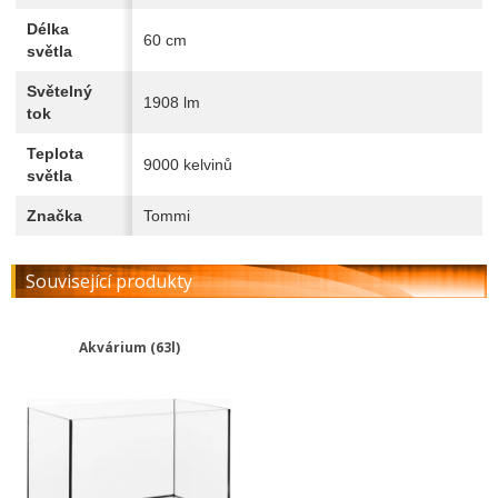
Délka
60 cm
světla
Světelný
1908 lm
tok
Teplota
9000 kelvinů
světla
Značka
Tommi
Související produkty
Akvárium (63l)