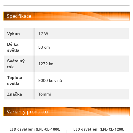
Specifikace
Výkon
12 W
Délka
50 cm
světla
Světelný
1272 lm
tok
Teplota
9000 kelvinů
světla
Značka
Tommi
Varianty produktu
LED osvětlení (LFL-CL-1000,
LED osvětlení (LFL-CL-1200,