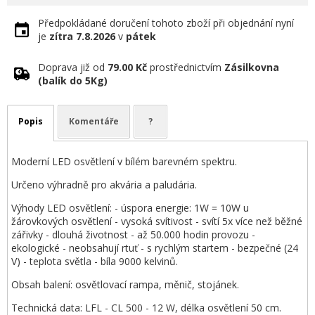
Předpokládané doručení tohoto zboží při objednání nyní
je
zítra
7.8.2026
v
pátek
Doprava již od
79.00 Kč
prostřednictvím
Zásilkovna
(balík do 5Kg)
Popis
Komentáře
?
Moderní LED osvětlení v bílém barevném spektru.
Určeno výhradně pro akvária a paludária.
Výhody LED osvětlení: - úspora energie: 1W = 10W u
žárovkových osvětlení - vysoká svítivost - svítí 5x více než běžné
zářivky - dlouhá životnost - až 50.000 hodin provozu -
ekologické - neobsahují rtuť - s rychlým startem - bezpečné (24
V) - teplota světla - bíla 9000 kelvinů.
Obsah balení: osvětlovací rampa, měnič, stojánek.
Technická data: LFL - CL 500 - 12 W, délka osvětlení 50 cm.