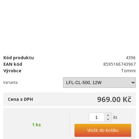
Kód produktu
4396
EAN kód
8595166743967
Výrobce
Tommi
Varianta
969.00 Kč
Cena s DPH
ks
1 ks
Vložit do košíku