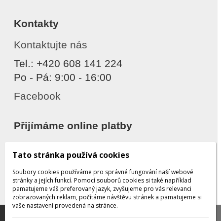
Kontakty
Kontaktujte nás
Tel.: +420 608 141 224
Po - Pá: 9:00 - 16:00
Facebook
Přijímáme online platby
Tato stránka používá cookies
Soubory cookies používáme pro správné fungování naší webové
stránky a jejích funkcí. Pomocí souborů cookies si také například
pamatujeme váš preferovaný jazyk, zvyšujeme pro vás relevanci
zobrazovaných reklam, počítáme návštěvu stránek a pamatujeme si
Děkujeme za důvěru
vaše nastavení provedená na stránce.
Tato stránka používá soubory cookies, které nám