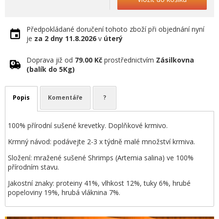
Předpokládané doručení tohoto zboží při objednání nyní
je
za 2 dny
11.8.2026
v
úterý
Doprava již od
79.00 Kč
prostřednictvím
Zásilkovna
(balík do 5Kg)
Popis
Komentáře
?
100% přírodní sušené krevetky. Doplňkové krmivo.
Krmný návod: podávejte 2-3 x týdně malé množství krmiva.
Složení: mražené sušené Shrimps (Artemia salina) ve 100%
přírodním stavu.
Jakostní znaky: proteiny 41%, vlhkost 12%, tuky 6%, hrubé
popeloviny 19%, hrubá vláknina 7%.