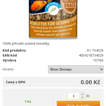
100% přírodní sušené krevetky.
Kód produktu
A1-734029
EAN kód
4004218734029
Výrobce
TETRA
Varianta
0.00 Kč
Cena s DPH
ks
1 ks
Vložit do košíku