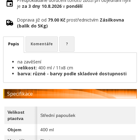
Předpokládané doručení tohoto zboží při objednání nyní
je
za 3 dny
10.8.2026
v
pondělí
Doprava již od
79.00 Kč
prostřednictvím
Zásilkovna
(balík do 5Kg)
Popis
Komentáře
?
na zavěšení
velikost:
400 ml / 11x8 cm
barva: různé - barvy podle skladové dostupnosti
Specifikace
Velikost
Střední papoušek
ptactva
Objem
400 ml