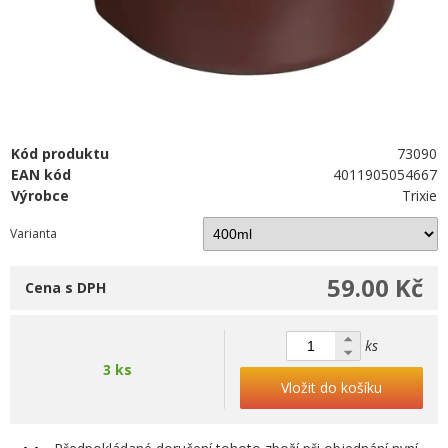
Kód produktu
73090
EAN kód
4011905054667
Výrobce
Trixie
Varianta
59.00 Kč
Cena s DPH
ks
3 ks
Vložit do košíku