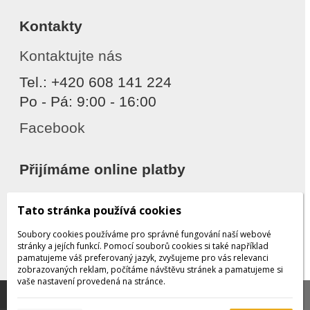
Kontakty
Kontaktujte nás
Tel.: +420 608 141 224
Po - Pá: 9:00 - 16:00
Facebook
Přijímáme online platby
Tato stránka používá cookies
Soubory cookies používáme pro správné fungování naší webové
stránky a jejích funkcí. Pomocí souborů cookies si také například
pamatujeme váš preferovaný jazyk, zvyšujeme pro vás relevanci
zobrazovaných reklam, počítáme návštěvu stránek a pamatujeme si
Děkujeme za důvěru
vaše nastavení provedená na stránce.
Tato stránka používá soubory cookies, které nám
pomáhají poskytovat služby. Používáním našich služeb