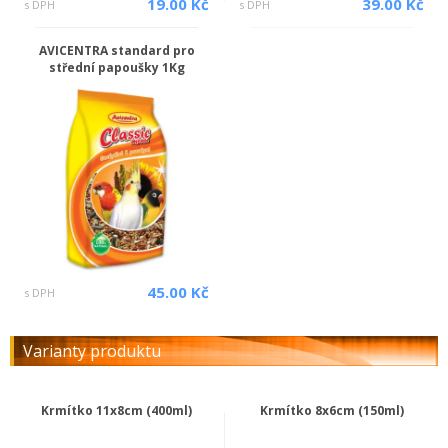
19.00 Kč
39.00 Kč
s DPH
s DPH
AVICENTRA standard pro
střední papoušky 1Kg
45.00 Kč
s DPH
Varianty produktu
Krmítko 11x8cm (400ml)
Krmítko 8x6cm (150ml)