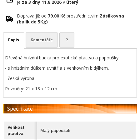
je
za 3 dny
11.8.2026
v
úterý
Doprava již od
79.00 Kč
prostřednictvím
Zásilkovna
(balík do 5Kg)
Popis
Komentáře
?
Dřevěná hnízdní budka pro exotické ptactvo a papoušky
- s hnízdním důlkem uvnitř a s venkovním bidýlkem,
- česká výroba
Rozměry: 21 x 13 x 12 cm
Specifikace
Velikost
Malý papoušek
ptactva