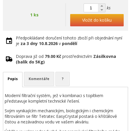
ks
1 ks
Vložit do košíku
Předpokládané doručení tohoto zboží při objednání nyní
je
za 3 dny
10.8.2026
v
pondělí
Doprava již od
79.00 Kč
prostřednictvím
Zásilkovna
(balík do 5Kg)
Popis
Komentáře
?
Moderní filtrační systém, jež v kombinaci s topítkem
představuje kompletní technické řešení.
Svým vynikajícím mechanickým, biologickým i chemickým
filtrováním se filtr Tetratec EasyCrystal postará o křišťálově
čistou a nezávadnou vodu ve vašem akváriu.