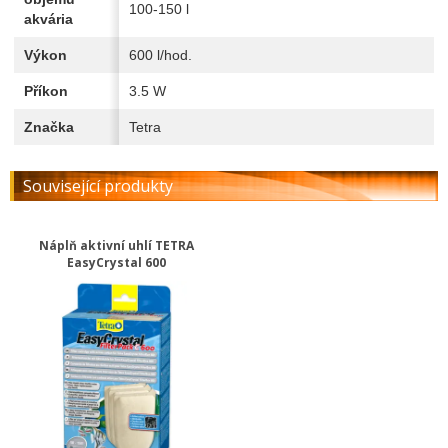
100-150 l
akvária
Výkon
600 l/hod.
Příkon
3.5 W
Značka
Tetra
Související produkty
Náplň aktivní uhlí TETRA
EasyCrystal 600