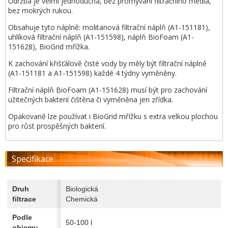
Údržba je velmi jednoduchá, bez promývání filtračního média,
bez mokrých rukou.
Obsahuje tyto náplně: molitanová filtrační náplň (A1-151181),
uhlíková filtrační náplň (A1-151598), náplň BioFoam (A1-
151628), BioGrid mřížka.
K zachování křišťálově čisté vody by měly být filtrační náplně
(A1-151181 a A1-151598) každé 4 týdny vyměněny.
Filtrační náplň BioFoam (A1-151628) musí být pro zachování
užitečných bakterií čištěna či vyměněna jen zřídka.
Opakovaně lze používat i BioGrid mřížku s extra velkou plochou
pro růst prospěšných bakterií.
Specifikace
Druh
Biologická
filtrace
Chemická
Podle
50-100 l
objemu